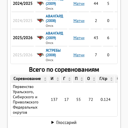
2024/2025
Матчи
44
5
15
(2009)
Омск
АВАНГАРД
2024/2025
Матчи
2
0
0
(2008)
Омск
АВАНГАРД
2025/2026
Матчи
43
6
21
(2009)
Омск
ЯСТРЕБЫ
2025/2026
Матчи
7
0
0
(2008)
Омск
Всего по соревнованиям
Соревнование
И
Г
П
О
Г/ср
О/ср
Первенство
Уральского,
Сибирского и
137
17
55
72
0.124
0.52
Приволжского
Федеральных
округов
Глоссарий