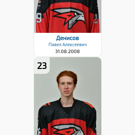
Разряд:
1юн
Дата заявки:
06.09.2024
Денисов
Павел
Алексеевич
31.08.2008
23
Рост:
176
Вес:
68
Хват клюшки:
Левый
Разряд:
3
Дата заявки: