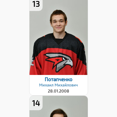
13
Рост:
183
Вес:
79
Хват клюшки:
Левый
Разряд:
3
Дата заявки:
06.09.2024
Потапченко
Михаил
Михайлович
28.01.2008
14
Рост:
180