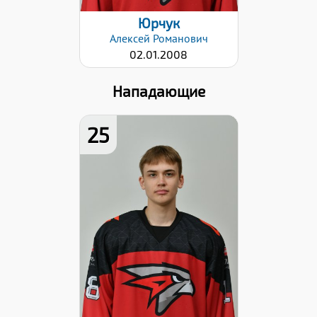
Юрчук
Алексей
Романович
02.01.2008
Нападающие
25
Рост:
183
Вес:
79
Хват клюшки:
Левый
Дата заявки:
06.09.2024