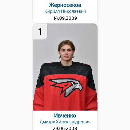
Жерносеков
Кирилл
Николаевич
14.09.2009
1
Рост:
190
Вес:
81
Хват клюшки:
Левый
Разряд:
1юн
Дата заявки:
06.09.2024
Ивченко
Дмитрий
Александрович
29.06.2008