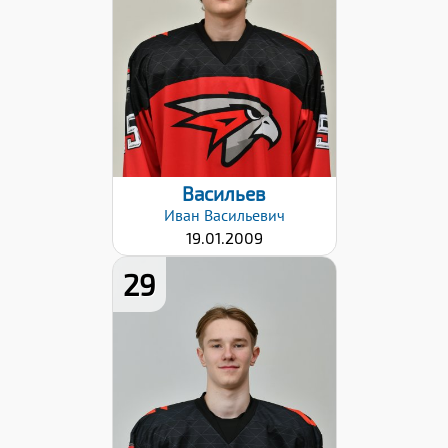
66
Хват клюшки:
Левый
Дата заявки:
06.09.2024
Васильев
Иван
Васильевич
19.01.2009
29
Рост:
186
Вес:
79
Хват клюшки:
Левый