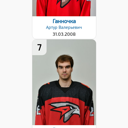
Ганночка
Артур
Валерьевич
31.03.2008
7
Рост:
185
Вес:
81
Хват клюшки:
Левый
Разряд:
3
Дата заявки:
06.09.2024