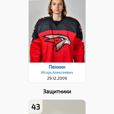
Рост:
180
Вес:
61
Хват клюшки:
Левый
Дата заявки:
06.09.2024
Пенкин
Игорь
Алексеевич
29.12.2009
Защитники
43
Рост: