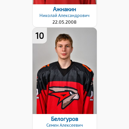
Ажнакин
Николай
Александрович
22.05.2008
10
Рост:
174
Вес:
72
Хват клюшки:
Правый
Разряд:
1юн
Дата заявки:
06.09.2024
Белогуров
Семен
Алексеевич