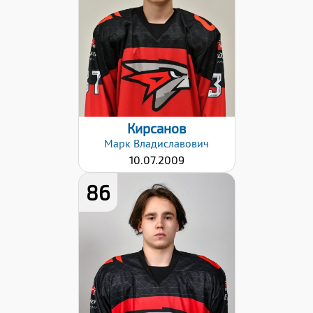
Хват клюшки:
Левый
Разряд:
1юн
Дата заявки:
06.09.2024
Кирсанов
Марк
Владиславович
10.07.2009
86
Рост:
168
Вес:
71
Хват клюшки:
Левый