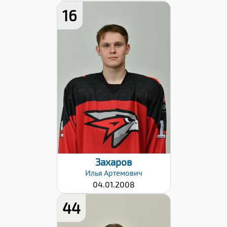
16
Рост:
182
Вес:
82
Хват клюшки:
Левый
Разряд:
3
Дата заявки:
06.09.2024
Захаров
Илья
Артемович
04.01.2008
44
Рост:
183