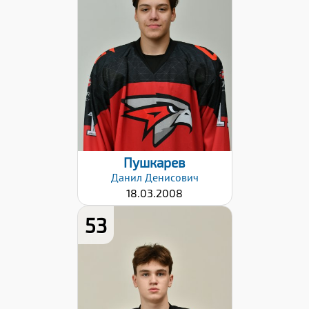
Вес:
70
Хват клюшки:
Правый
Разряд:
3
Дата заявки:
06.09.2024
Пушкарев
Данил
Денисович
18.03.2008
53
Рост:
178
Вес:
64
Хват клюшки: