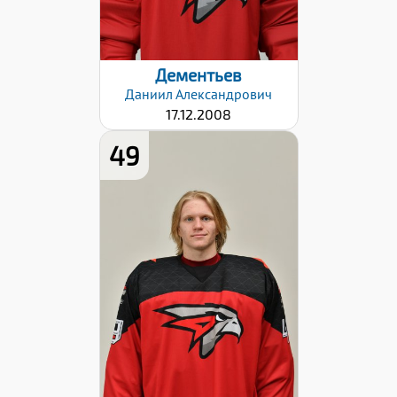
06.09.2024
Дементьев
Даниил
Александрович
17.12.2008
49
Рост:
180
Вес:
80
Хват клюшки:
Левый
Разряд:
1юн
Дата заявки:
06.09.2024