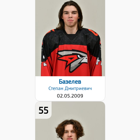
175
Вес:
70
Хват клюшки:
Левый
Разряд:
1юн
Дата заявки:
06.09.2024
Базелев
Степан
Дмитриевич
02.05.2009
55
Рост:
178
Вес: