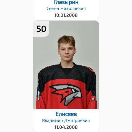
Глазырин
Семён
Николаевич
10.01.2008
50
Рост:
180
Вес:
71
Хват клюшки:
Левый
Дата заявки:
06.09.2024
Елисеев
Владимир
Дмитриевич
11.04.2008