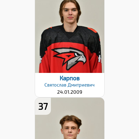
Вес:
76
Хват клюшки:
Левый
Разряд:
1юн
Дата заявки:
06.09.2024
Карпов
Святослав
Дмитриевич
24.01.2009
37
Рост:
179
Вес:
75