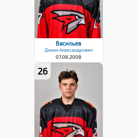
Разряд:
3
Дата заявки:
06.09.2024
Васильев
Данил
Александрович
07.08.2008
26
Рост:
168
Вес:
69
Хват клюшки:
Правый
Дата заявки:
06.09.2024