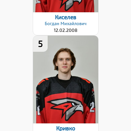
06.09.2024
Киселев
Богдан
Михайлович
12.02.2008
5
Рост:
176
Вес:
71
Хват клюшки:
Левый
Разряд:
3
Дата заявки:
06.09.2024
Кривко