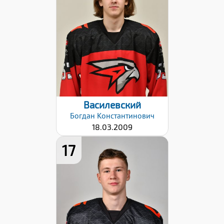
74
Хват клюшки:
Правый
Разряд:
1юн
Дата заявки:
06.09.2024
Василевский
Богдан
Константинович
18.03.2009
17
Рост:
181
Вес:
78
Хват клюшки:
Левый