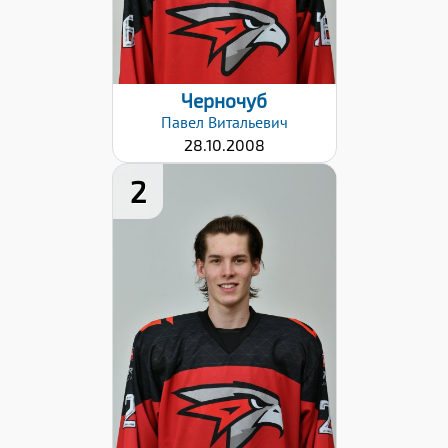
Дата заявки:
06.09.2024
Черночуб
Павел
Витальевич
28.10.2008
2
Рост:
190
Вес:
85
Хват клюшки:
Левый
Разряд:
3
Дата заявки:
06.09.2024