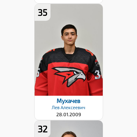
35
Рост:
176
Вес:
67
Хват клюшки:
Левый
Разряд:
1юн
Дата заявки:
06.09.2024
Мухачев
Лев
Алексеевич
28.01.2009
32