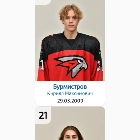
Рост:
180
Вес:
71
Хват клюшки:
Правый
Разряд:
1юн
Дата заявки:
06.09.2024
Бурмистров
Кирилл
Максимович
29.03.2009
21
Рост:
181
Вес: