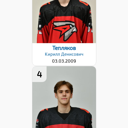
Правый
Разряд:
1юн
Дата заявки:
06.09.2024
Тепляков
Кирилл
Денисович
03.03.2009
4
Рост:
180
Вес:
67
Хват клюшки:
Левый
Разряд:
3