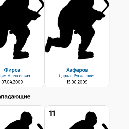
185
189
Вес:
Вес:
74
83
Хват клюшки:
Хват клюшки:
Левый
Левый
Дата заявки:
Дата заявки:
06.09.2024
06.09.2024
Фирса
Хафаров
дим
Алексеевич
Дархан
Русланович
07.04.2009
15.08.2009
ападающие
11
Рост:
Рост: