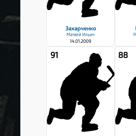
06.09.2024
Захарченко
Матвей
Ильич
Р
14.01.2009
91
88
Рост:
170
Вес:
54
Хват клюшки:
Левый
Дата заявки:
06.09.2024