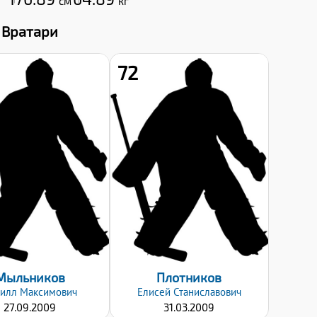
см
кг
Вратари
72
Рост:
Рост:
186
180
Вес:
Вес:
67
71
Хват клюшки:
Хват клюшки:
Левый
Левый
Дата заявки:
Дата заявки:
06.09.2024
06.09.2024
Мыльников
Плотников
илл
Максимович
Елисей
Станиславович
27.09.2009
31.03.2009