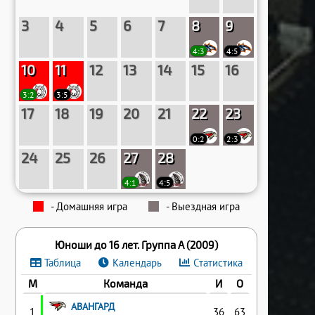
3
4
5
6
7
8
9
4:3
4:5
10
11
12
13
14
15
16
3:2
3:5
17
18
19
20
21
22
23
0:2
2:3
24
25
26
27
28
4:1
4:5
- Домашняя игра
- Выездная игра
Юноши до 16 лет. Группа A (2009)
Таблица
Календарь
Статистика
М
Команда
И
О
АВАНГАРД
1
36
63