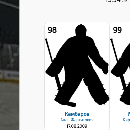
лет
98
99
Рост:
162
Вес:
52
Хват клюшки:
Левый
Дата заявки:
06.09.2024
Камбаров
Алан
Фархатович
Кир
17.08.2009