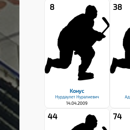
8
38
Рост:
179
Вес:
65
Хват клюшки:
Левый
Дата заявки:
06.09.2024
Конус
Нурдаулет
Нуралиевич
Ад
14.04.2009
44
74
Рост: