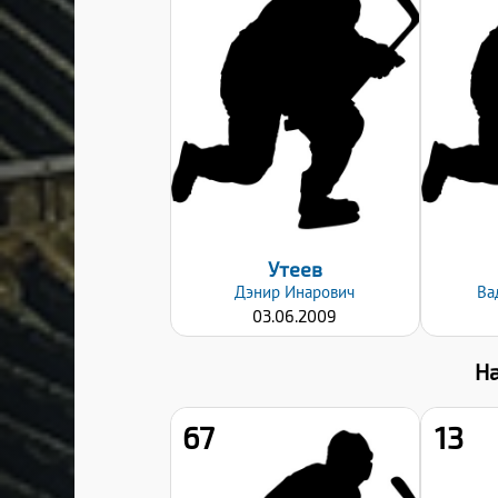
182
Вес:
71
Хват клюшки:
Правый
Дата заявки:
06.09.2024
Утеев
Дэнир
Инарович
Ва
03.06.2009
Н
67
13
Рост: