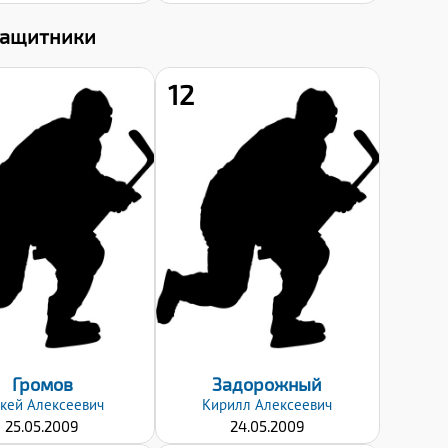
Защитники
12
Рост:
Рост:
178
185
Вес:
Вес:
55
63
Хват клюшки:
Хват клюшки:
Левый
Левый
Дата заявки:
Дата заявки:
06.09.2024
06.09.2024
Громов
Задорожный
кей
Алексеевич
Кирилл
Алексеевич
25.05.2009
24.05.2009