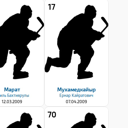
17
Рост:
Рост:
183
178
Вес:
Вес:
89
79
Хват клюшки:
Хват клюшки:
Правый
Левый
Дата заявки:
Дата заявки:
06.09.2024
06.09.2024
Марат
Мухамедкайыр
иль
Бахтиярулы
Ернар
Кайратович
12.03.2009
07.04.2009
70
Рост:
Рост: