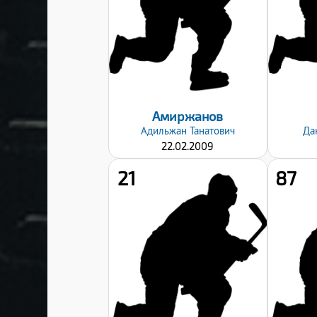
Хват клюшки:
Левый
Дата заявки:
06.09.2024
Амиржанов
Адильжан
Танатович
Да
22.02.2009
21
87
Рост:
171
Вес:
58
Хват клюшки:
Левый
Дата заявки: