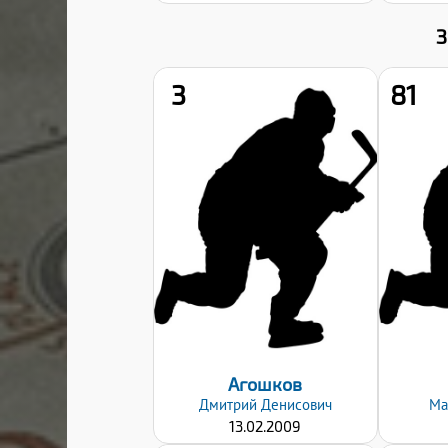
3
81
Рост:
169
Вес:
51
Хват клюшки:
Левый
Дата заявки:
06.09.2024
Агошков
Дмитрий
Денисович
Ма
13.02.2009