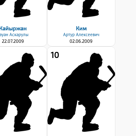
06.09.2024
06.09.2024
Кайыржан
Ким
ауан
Аскарулы
Артур
Алексеевич
22.07.2009
02.06.2009
10
Рост:
Рост:
182
171
Вес:
Вес:
74
66
Хват клюшки:
Хват клюшки:
Левый
Правый
Дата заявки:
Дата заявки:
06.09.2024
06.09.2024