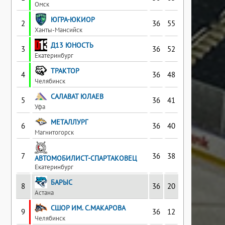
Омск
ЮГРА-ЮКИОР
2
36
55
Ханты-Мансийск
Д13 ЮНОСТЬ
3
36
52
Екатеринбург
ТРАКТОР
4
36
48
Челябинск
САЛАВАТ ЮЛАЕВ
5
36
41
Уфа
МЕТАЛЛУРГ
6
36
40
Магнитогорск
7
36
38
АВТОМОБИЛИСТ-СПАРТАКОВЕЦ
Екатеринбург
БАРЫС
8
36
20
Астана
СШОР ИМ. С.МАКАРОВА
9
36
12
Челябинск