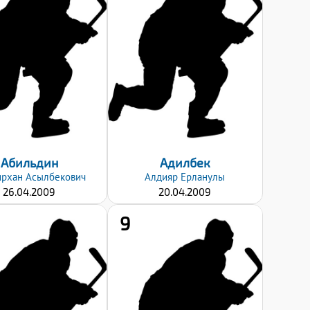
176
171
Вес:
Вес:
71
55
Хват клюшки:
Хват клюшки:
Левый
Правый
Дата заявки:
Дата заявки:
06.09.2024
06.09.2024
Абильдин
Адилбек
ирхан
Асылбекович
Алдияр
Ерланулы
26.04.2009
20.04.2009
9
Рост:
Рост:
195
176
Вес:
Вес:
73
59