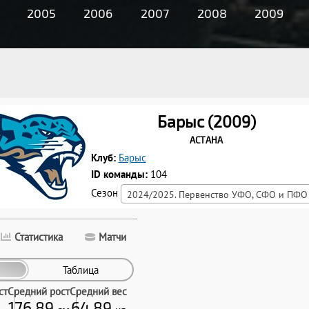
2005
2006
2007
2008
2009
Барыс (2009)
Астана
Клуб:
Барыс
ID команды:
104
Сезон
2024/2025. Первенство УФО, СФО и ПФО
Статистика
Матчи
Таблица
ст
Средний рост
Средний вес
176.89
64.89