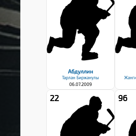
174
Вес:
67
Хват клюшки:
Правый
Дата заявки:
06.09.2024
Абдуллин
Тарлан
Биржанулы
Жанг
06.07.2009
22
96
Рост:
170
Вес:
55