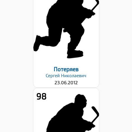
154
Вес:
44
Хват клюшки:
Левый
Дата заявки:
06.09.2024
Потеряев
Сергей
Николаевич
23.06.2012
98
Рост:
156
Вес:
44