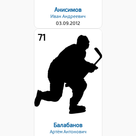
Анисимов
Иван
Андреевич
03.09.2012
71
Рост:
152
Вес:
40
Хват клюшки:
Левый
Дата заявки:
06.09.2024
Балабанов
Артём
Антонович