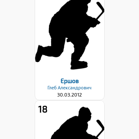
Рост:
158
Вес:
48
Хват клюшки:
Левый
Дата заявки:
15.11.2024
Ершов
Глеб
Александрович
30.03.2012
18
Рост:
151
Вес: