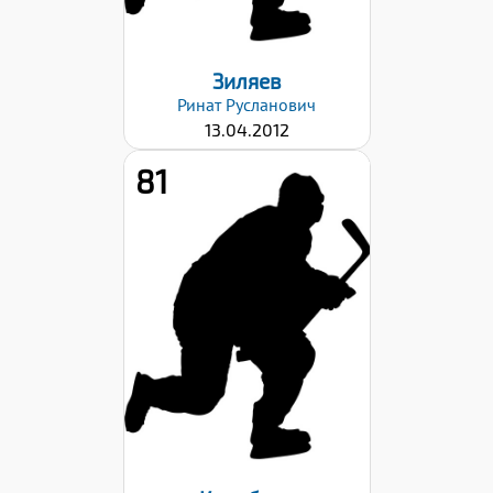
Зиляев
Ринат
Русланович
13.04.2012
81
Рост:
156
Вес:
49
Хват клюшки:
Левый
Дата заявки:
06.09.2024