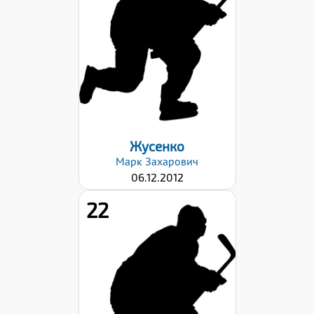
Вес:
52
Хват клюшки:
Левый
Дата заявки:
26.12.2024
Жусенко
Марк
Захарович
06.12.2012
22
Рост:
157
Вес:
42
Хват клюшки: