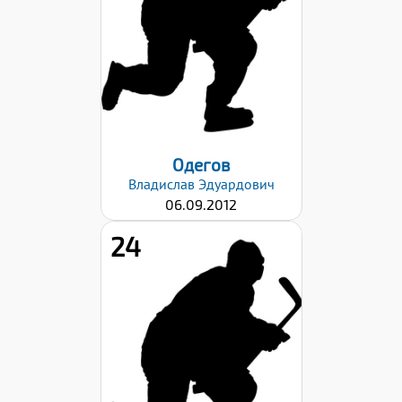
44
Хват клюшки:
Правый
Дата заявки:
06.09.2024
Одегов
Владислав
Эдуардович
06.09.2012
24
Рост:
160
Вес:
57
Хват клюшки:
Левый