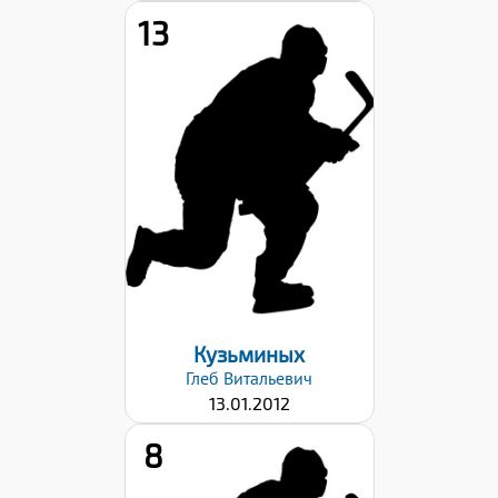
13
Рост:
147
Вес:
37
Хват клюшки:
Правый
Дата заявки:
06.09.2024
Кузьминых
Глеб
Витальевич
13.01.2012
8