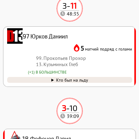
3
-
11
48:35
Юрков Даниил
97
5
матчей подряд с голами
99. Прокопьев Прохор
13. Кузьминых Глеб
(+1) В БОЛЬШИНСТВЕ
Кто был на льду
3
-
10
39:09
Фофонов Давид
18