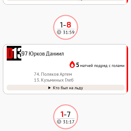
1
-
8
31:59
Юрков Даниил
97
5
матчей подряд с голами
74. Поляков Артем
13. Кузьминых Глеб
Кто был на льду
1
-
7
31:17