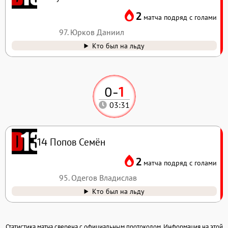
2
матча подряд с голами
97. Юрков Даниил
Кто был на льду
0
-
1
03:31
Попов Семён
14
2
матча подряд с голами
95. Одегов Владислав
Кто был на льду
Статистика матча сверена с официальным протоколом. Информация на этой