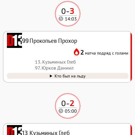
0
-
3
14:03
Прокопьев Прохор
99
2
матча подряд с голами
13. Кузьминых Глеб
97. Юрков Даниил
Кто был на льду
0
-
2
05:00
Кузьминых Глеб
13