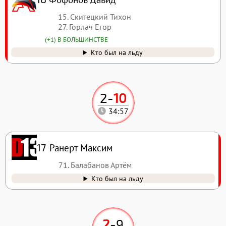
15. Скитецкий Тихон
27. Горлач Егор
(+1) В БОЛЬШИНСТВЕ
Кто был на льду
2
-
10
34:57
Ранерт Максим
17
71. Балабанов Артём
Кто был на льду
2
-
9