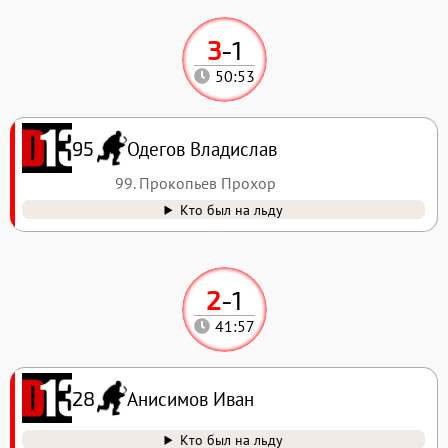
3
-
1
50:53
Одегов Владислав
95
99. Прокопьев Прохор
Кто был на льду
2
-
1
41:57
Анисимов Иван
28
Кто был на льду