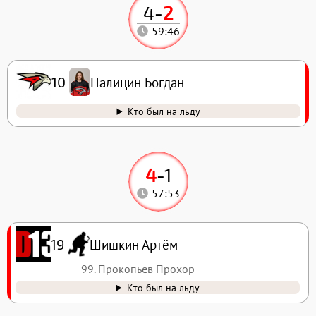
4
-
2
59:46
Палицин Богдан
10
Кто был на льду
4
-
1
57:53
Шишкин Артём
19
99. Прокопьев Прохор
Кто был на льду