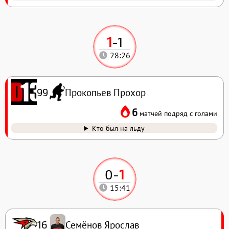
1
-
1
28:26
Прокопьев Прохор
99
6
матчей подряд с голами
Кто был на льду
0
-
1
15:41
Семёнов Ярослав
16