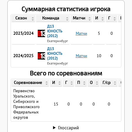
Суммарная статистика игрока
Сезон
Команда
Матчи
И
Г
П
Д13
ЮНОСТЬ
2023/2024
Матчи
5
0
0
(2012)
Екатеринбург
Д13
ЮНОСТЬ
2024/2025
Матчи
10
0
0
(2012)
Екатеринбург
Всего по соревнованиям
Соревнование
И
Г
П
О
Г/ср
О/ср
Первенство
Уральского,
Сибирского и
15
0
0
0
0
0
Приволжского
Федеральных
округов
Глоссарий