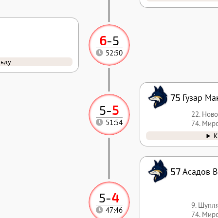
6
-
5
52:50
льду
75
Гузар Ма
5
-
5
22. Нов
51:54
74. Мир
К
57
Асадов 
5
-
4
9. Шупл
47:46
74. Мир