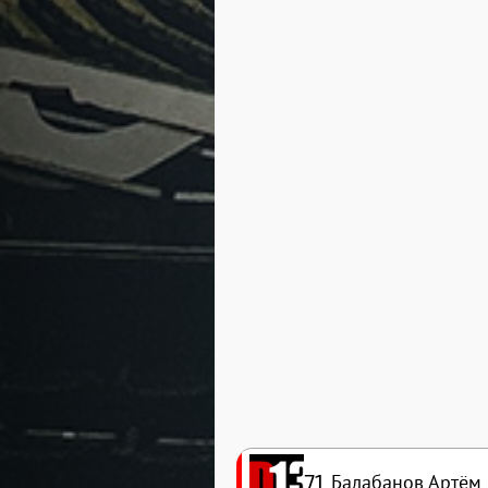
71
Балабанов Артём