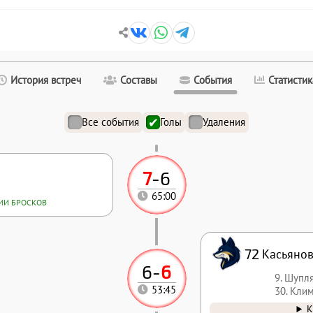
История встреч
Составы
События
Статистик
Все события
Голы
Удаления
7
-
6
65:00
РИИ БРОСКОВ
72
Касьянов
6
-
6
9. Шупл
53:45
30. Кли
К