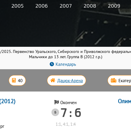
2005
2006
2007
2008
2009
/2025. Первенство Уральского, Сибирского и Приволжского федераль
Мальчики до 13 лет. Группа B (2012 г.р.)
Календарь
40
Дацюк-Арена
Екате
(2012)
Олим
Окончен
7 : 6
Б
1:1, 4:1, 1:4
рг