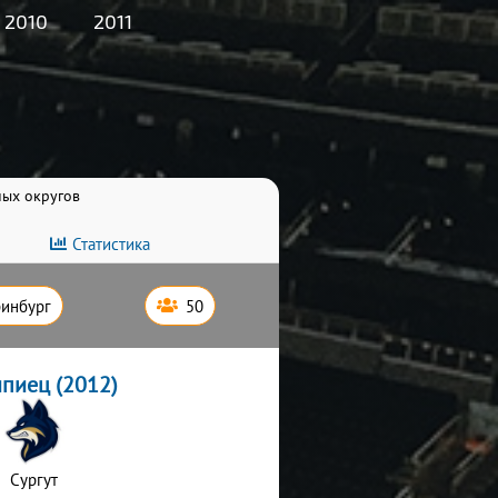
2010
2011
ных округов
Статистика
ринбург
50
пиец (2012)
Сургут