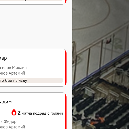
кар
оселов Михаил
онов Артемий
то был на льду
Вадим
2
матча подряд с голами
як Фёдор
онов Артемий