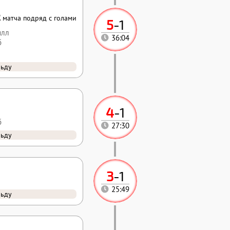
2
матча подряд с голами
5
-
1
илл
36:04
б
льду
4
-
1
б
27:30
льду
3
-
1
25:49
льду