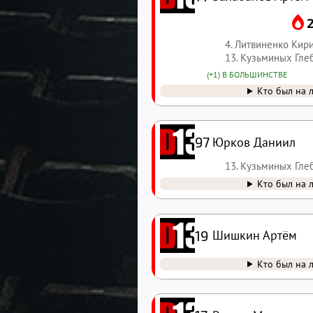
4. Литвиненко Кир
13. Кузьминых Гле
(+1) В БОЛЬШИНСТВЕ
Кто был на 
97
Юрков Даниил
13. Кузьминых Гле
Кто был на 
19
Шишкин Артём
Кто был на 