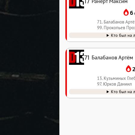
17
Ранерт Максим
6
71. Балабанов Арт
99. Прокопьев Про
Кто был на 
71
Балабанов Артём
13. Кузьминых Гле
97. Юрков Даниил
Кто был на 