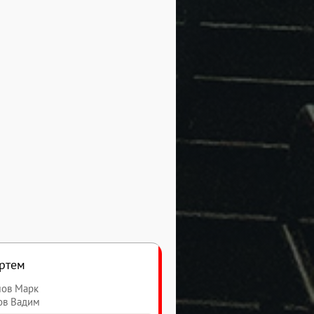
ртем
мов Марк
дов Вадим