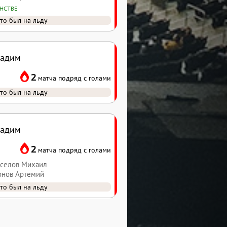
ИНСТВЕ
то был на льду
Вадим
2
матча подряд с голами
то был на льду
Вадим
2
матча подряд с голами
оселов Михаил
онов Артемий
то был на льду