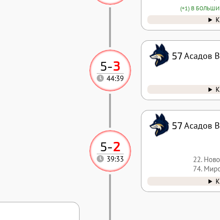
(+1) В БОЛЬШ
К
57
Асадов 
5
-
3
44:39
К
57
Асадов 
5
-
2
22. Нов
39:33
74. Мир
К