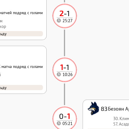
2
-
1
матчей подряд с голами
ём
25:27
хор
льду
1
-
1
2
матча подряд с голами
б
10:26
льду
83
Безоян А
0
-
1
30. Кли
05:21
57. Аса