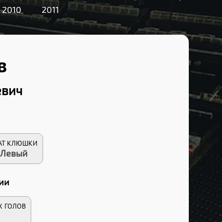
2010
2011
в
евич
АТ КЛЮШКИ
Левый
ии
Х ГОЛОВ