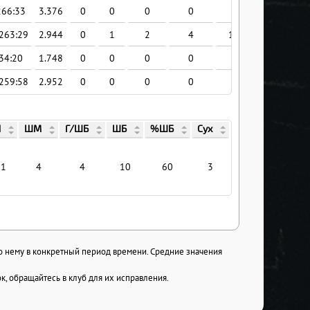
266:33
3.376
0
0
0
0
0
263:29
2.944
0
1
2
4
10
60
34:20
1.748
0
0
0
0
0
259:58
2.952
0
0
0
0
0
П
ШМ
Г/ШБ
ШБ
%ШБ
Сух
1
4
4
10
60
3
по нему в конкретный период времени. Средние значения
, обращайтесь в клуб для их исправления.