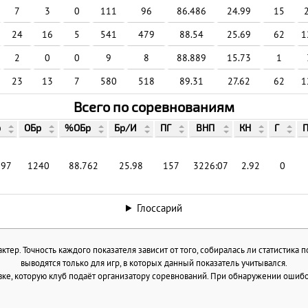
7
3
0
111
96
86.486
24.99
15
24
16
5
541
479
88.54
25.69
62
1
2
0
0
9
8
88.889
15.73
1
23
13
7
580
518
89.31
27.62
62
1
Всего по соревнованиям
р
ОБр
%ОБр
Бр/И
ПГ
ВНП
КН
Г
397
1240
88.762
25.98
157
3226:07
2.92
0
Глоссарий
тер. Точность каждого показателя зависит от того, собиралась ли статистика 
выводятся только для игр, в которых данный показатель учитывался.
ке, которую клуб подаёт организатору соревнований. При обнаружении ошибок