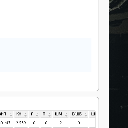
ВНП
КН
Г
П
ШМ
Г/ШБ
ШБ
%ШБ
401:47
2.539
0
0
2
0
0