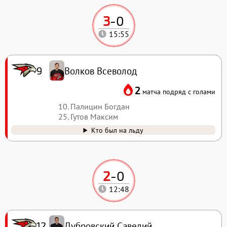
3
-
0
15:55
Волков Всеволод
9
2
матча подряд с голами
10. Палицин Богдан
25. Гутов Максим
Кто был на льду
2
-
0
12:48
Дубровский Савелий
12