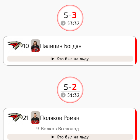
5
-
3
53:32
Палицин Богдан
10
Кто был на льду
5
-
2
51:32
Поляков Роман
21
9. Волков Всеволод
Кто был на льду