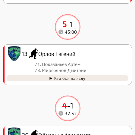
5
-
1
43:00
Орлов Евгений
13
71. Показаньев Артем
78. Мирсоянов Дмитрий
Кто был на льду
4
-
1
32:32