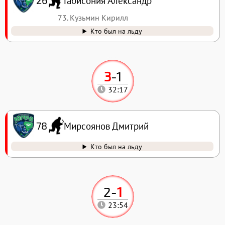
Габисония Александр
26
73. Кузьмин Кирилл
Кто был на льду
3
-
1
32:17
Мирсоянов Дмитрий
78
Кто был на льду
2
-
1
23:54