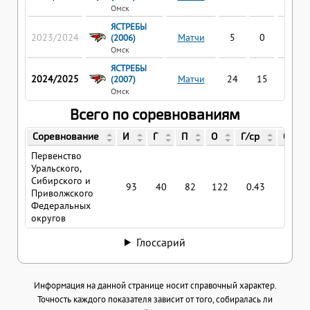
Омск
ЯСТРЕБЫ
2023/2024
Матчи
5
0
1
(2006)
Омск
ЯСТРЕБЫ
2024/2025
Матчи
24
15
22
(2007)
Омск
Всего по соревнованиям
Соревнование
И
Г
П
О
Г/ср
О/ср
Первенство
Уральского,
Сибирского и
93
40
82
122
0.43
1.31
Приволжского
Федеральных
округов
Глоссарий
Информация на данной странице носит справочный характер.
Точность каждого показателя зависит от того, собиралась ли