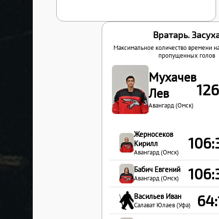
Вратарь. Засух
Максимальное количество времени н
пропущенных голов
Мухачев
12
Лев
Авангард (Омск)
Жерносеков
106
Кирилл
Авангард (Омск)
Бабич Евгений
106
Авангард (Омск)
Васильев Иван
64
Салават Юлаев (Уфа)