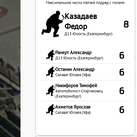
Максимальное число матчей подряд с голами
Казадаев
8
Федор
Д13 Юность (Екатеринбург)
Ранерт Александр
6
Д13 Юность (Екатеринбург)
Останин Александр
6
Салават Юлаев (Уфа)
Никифоров Тимофей
6
Автомобилист-Спартаковец
(Екатеринбург)
Ахметов Ярослав
6
Салават Юлаев (Уфа)