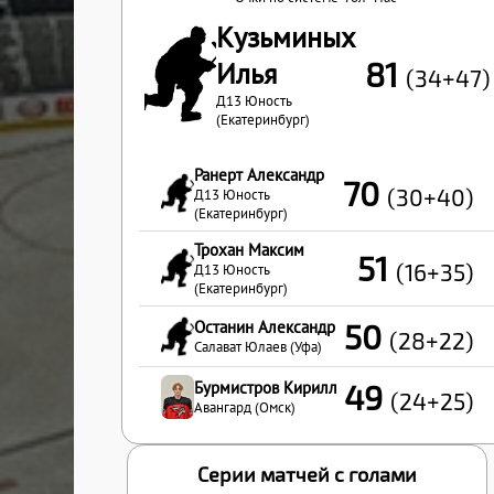
Кузьминых
81
Илья
(34+47)
Д13 Юность
(Екатеринбург)
Ранерт Александр
70
(30+40)
Д13 Юность
(Екатеринбург)
Трохан Максим
51
(16+35)
Д13 Юность
(Екатеринбург)
Останин Александр
50
(28+22)
Салават Юлаев (Уфа)
Бурмистров Кирилл
49
(24+25)
Авангард (Омск)
Серии матчей с голами