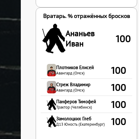
Вратарь. % отражённых бросков
Ананьев
100
Иван
Плотников Елисей
100
Авангард (Омск)
Стреж Владимир
100
Авангард (Омск)
Панферов Тимофей
100
Трактор (Челябинск)
Замолоцких Глеб
100
Д13 Юность (Екатеринбург)