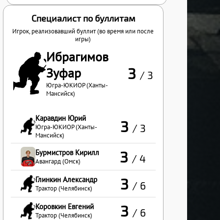
Специалист по буллитам
Игрок, реализовавший буллит (во время или после
игры)
Ибрагимов
3
Зуфар
/ 3
Югра-ЮКИОР (Ханты-
Мансийск)
Каравдин Юрий
3
/ 3
Югра-ЮКИОР (Ханты-
Мансийск)
Бурмистров Кирилл
3
/ 4
Авангард (Омск)
Глинкин Александр
3
/ 6
Трактор (Челябинск)
Коровкин Евгений
3
/ 6
Трактор (Челябинск)