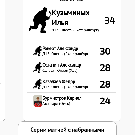
Кузьминых
34
Илья
Д13 Юность (Екатеринбург)
Ранерт Александр
30
Д13 Юность (Екатеринбург)
Останин Александр
28
Салават Юлаев (Уфа)
Казадаев Федор
28
Д13 Юность (Екатеринбург)
Бурмистров Кирилл
24
Авангард (Омск)
Серии матчей с набранными