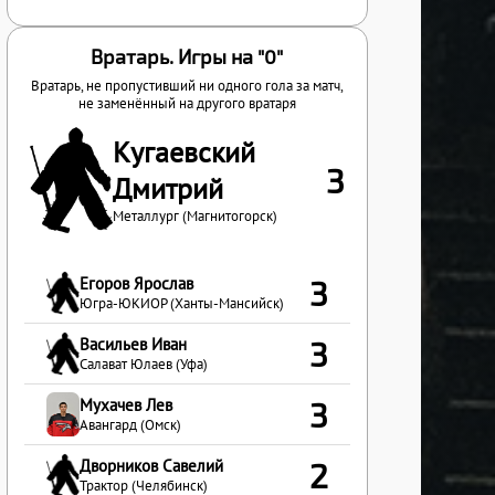
Вратарь. Игры на "0"
Вратарь, не пропустивший ни одного гола за матч,
не заменённый на другого вратаря
Кугаевский
3
Дмитрий
Металлург (Магнитогорск)
Егоров Ярослав
3
Югра-ЮКИОР (Ханты-Мансийск)
Васильев Иван
3
Салават Юлаев (Уфа)
Мухачев Лев
3
Авангард (Омск)
Дворников Савелий
2
Трактор (Челябинск)