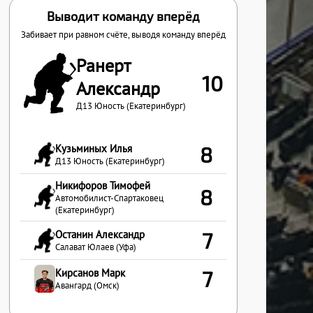
Выводит команду вперёд
Забивает при равном счёте, выводя команду вперёд
Ранерт
10
Александр
Д13 Юность (Екатеринбург)
Кузьминых Илья
8
Д13 Юность (Екатеринбург)
Никифоров Тимофей
8
Автомобилист-Спартаковец
(Екатеринбург)
Останин Александр
7
Салават Юлаев (Уфа)
Кирсанов Марк
7
Авангард (Омск)