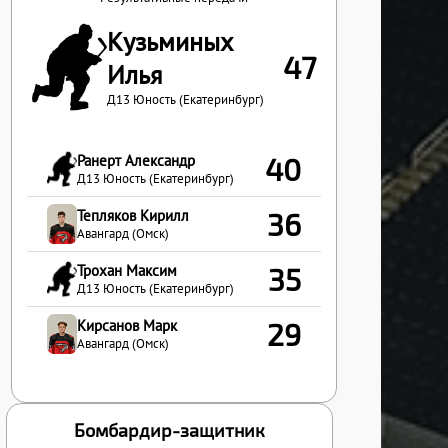
Кузьминых
47
Илья
Д13 Юность (Екатеринбург)
Ранерт Александр
40
Д13 Юность (Екатеринбург)
Тепляков Кирилл
36
Авангард (Омск)
Трохан Максим
35
Д13 Юность (Екатеринбург)
Кирсанов Марк
29
Авангард (Омск)
Бомбардир-защитник