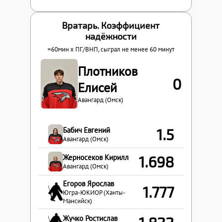
Вратарь. Коэффициент
надёжности
=60мин x
ПГ
/
ВНП
, сыграл не менее 60 минут
Плотников
0
Елисей
Авангард (Омск)
Бабич Евгений
1.5
Авангард (Омск)
Жерносеков Кирилл
1.698
Авангард (Омск)
Егоров Ярослав
1.777
Югра-ЮКИОР (Ханты-
Мансийск)
Жучко Ростислав