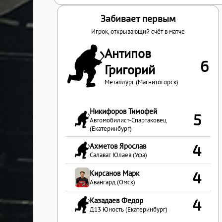
Забивает первым
Игрок, открывающий счёт в матче
Антипов
6
Григорий
Металлург (Магнитогорск)
Никифоров Тимофей
5
Автомобилист-Спартаковец
(Екатеринбург)
Ахметов Ярослав
4
Салават Юлаев (Уфа)
Кирсанов Марк
4
Авангард (Омск)
Казадаев Федор
4
Д13 Юность (Екатеринбург)