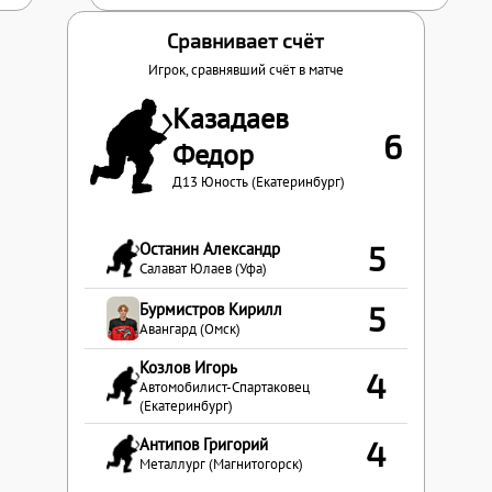
Сравнивает счёт
Игрок, сравнявший счёт в матче
Казадаев
6
Федор
Д13 Юность (Екатеринбург)
Останин Александр
5
Салават Юлаев (Уфа)
Бурмистров Кирилл
5
Авангард (Омск)
Козлов Игорь
4
Автомобилист-Спартаковец
(Екатеринбург)
Антипов Григорий
4
Металлург (Магнитогорск)