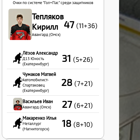
Очки по системе "Гол+Пас" среди защитников
Тепляков
47
(11+36)
Кирилл
Авангард (Омск)
Лёзов Александр
31
(5+26)
Д13 Юность
(Екатеринбург)
Чумаков Матвей
28
Автомобилист-
(7+21)
Спартаковец
(Екатеринбург)
Васильев Иван
27
(6+21)
Авангард (Омск)
Макаренко Илья
18
(8+10)
Металлург
(Магнитогорск)