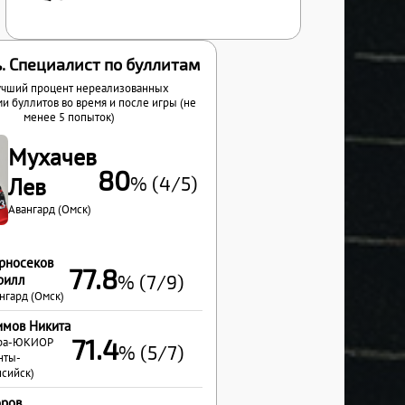
. Специалист по буллитам
чший процент нереализованных
и буллитов во время и после игры (не
менее 5 попыток)
Мухачев
80
% (4/5)
Лев
Авангард (Омск)
рносеков
77.8
% (7/9)
рилл
нгард (Омск)
имов Никита
71.4
ра-ЮКИОР
% (5/7)
нты-
сийск)
оров