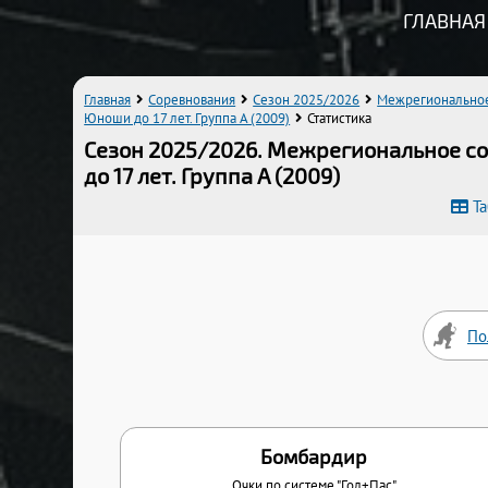
ГЛАВНАЯ
Главная
Соревнования
Сезон 2025/2026
Межрегиональное 
Юноши до 17 лет. Группа A (2009)
Статистика
Сезон 2025/2026. Межрегиональное со
до 17 лет. Группа A (2009)
Т
По
Бомбардир
Очки по системе "Гол+Пас"