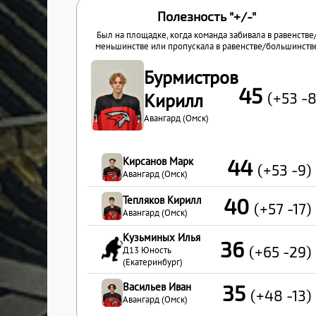
Полезность "+/-"
Был на площадке, когда команда забивала в равенстве
меньшинстве или пропускала в равенстве/большинств
Бурмистров
45
(+53 -8
Кирилл
Авангард (Омск)
Кирсанов Марк
44
(+53 -9)
Авангард (Омск)
Тепляков Кирилл
40
(+57 -17)
Авангард (Омск)
Кузьминых Илья
36
(+65 -29)
Д13 Юность
(Екатеринбург)
Васильев Иван
35
(+48 -13)
Авангард (Омск)