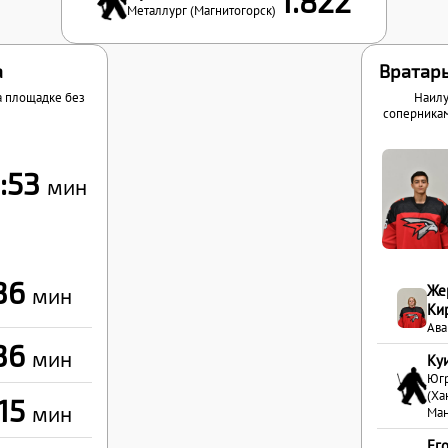
1.822
Металлург (Магнитогорск)
а
Вратарь
а площадке без
Наилу
соперникам
6:53
мин
:36
Же
мин
Ки
Ава
:36
мин
Ку
Юг
(Ха
:15
мин
Ман
Ег