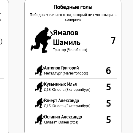
Победные голы
/
Победным считается гол, который не смог отыграть
е
соперник
Ямалов
7
)
Шамиль
Трактор (Челябинск)
Антипов Григорий
6
Металлург (Магнитогорск)
Кузьминых Илья
5
Д13 Юность (Екатеринбург)
Ранерт Александр
5
Д13 Юность (Екатеринбург)
Останин Александр
5
Салават Юлаев (Уфа)