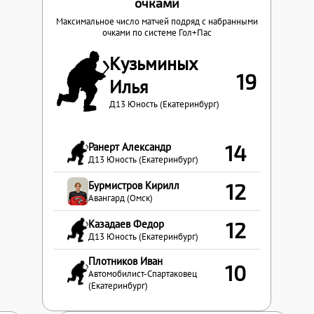
очками
Максимальное число матчей подряд с набранными
очками по системе Гол+Пас
Кузьминых
19
Илья
Д13 Юность (Екатеринбург)
Ранерт Александр
14
Д13 Юность (Екатеринбург)
Бурмистров Кирилл
12
Авангард (Омск)
Казадаев Федор
12
Д13 Юность (Екатеринбург)
Плотников Иван
10
Автомобилист-Спартаковец
(Екатеринбург)