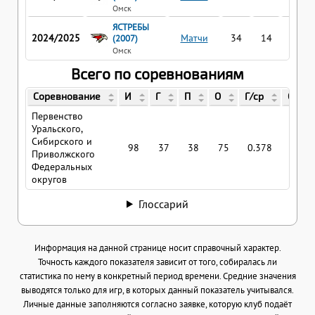
Омск
ЯСТРЕБЫ
2024/2025
Матчи
34
14
17
(2007)
Омск
Всего по соревнованиям
Соревнование
И
Г
П
О
Г/ср
О/ср
Первенство
Уральского,
Сибирского и
98
37
38
75
0.378
0.76
Приволжского
Федеральных
округов
Глоссарий
Информация на данной странице носит справочный характер.
Точность каждого показателя зависит от того, собиралась ли
статистика по нему в конкретный период времени. Средние значения
выводятся только для игр, в которых данный показатель учитывался.
Личные данные заполняются согласно заявке, которую клуб подаёт