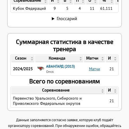
Соревнование
И
В
П
О
%
ИБЗ
Кубок Федераций
9
5
4
11
61.111
1
Глоссарий
Суммарная статистика в качестве
тренера
Сезон
Команда
Матчи
И
АВАНГАРД (2013)
2024/2025
Матчи
21
Омск
Всего по соревнованиям
Соревнование
И
Первенство Уральского, Сибирского и
21
Приволжского Федеральных округов
Данные заполняются согласно заявке, которую клуб подаёт
организатору соревнований. При обнаружении ошибок, обращайтесь