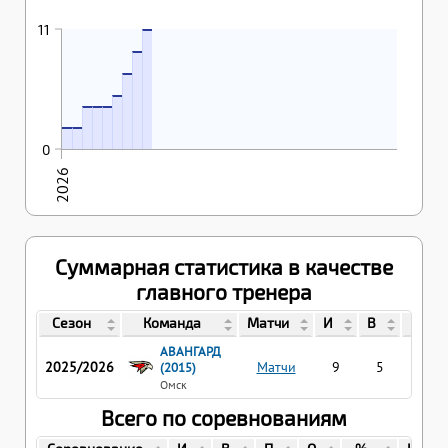
11
08.04.2026
11
9
07.04.2026
7
07.04.2026
03.02.2026
03.02.2026
04.02.2026
5
4
4
4
02.02.2026
02.02.2026
2
2
0
2026
Суммарная статистика в качестве
главного тренера
Сезон
Команда
Матчи
И
В
П
АВАНГАРД
2025/2026
Матчи
9
5
4
(2015)
Омск
Всего по соревнованиям