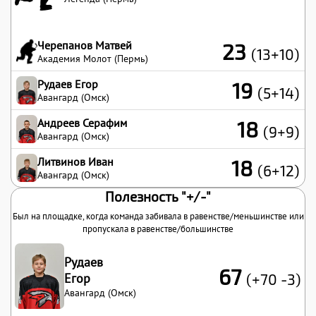
Черепанов Матвей
23
(13+10)
Академия Молот (Пермь)
Рудаев Егор
19
(5+14)
Авангард (Омск)
Андреев Серафим
18
(9+9)
Авангард (Омск)
Литвинов Иван
18
(6+12)
Авангард (Омск)
Полезность "+/-"
Был на площадке, когда команда забивала в равенстве/меньшинстве или
пропускала в равенстве/большинстве
Рудаев
67
Егор
(+70 -3)
Авангард (Омск)