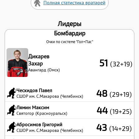
Полная статистика вратарей
Лидеры
Бомбардир
Очки по системе "Гол+Пас"
Дикарев
51
Захар
(32+19)
Авангард (Омск)
Ческидов Павел
48
(29+19)
СШОР им. С.Макарова (Челябинск)
Лямин Максим
44
(19+25)
Святогор (Красноуральск)
Абросимов Григорий
43
(14+29)
СШОР им. С.Макарова (Челябинск)