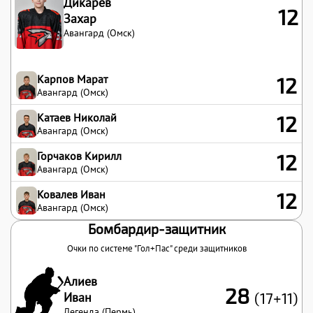
Дикарев
12
Захар
Авангард (Омск)
Карпов Марат
12
Авангард (Омск)
Катаев Николай
12
Авангард (Омск)
Горчаков Кирилл
12
Авангард (Омск)
Ковалев Иван
12
Авангард (Омск)
Бомбардир-защитник
Очки по системе "Гол+Пас" среди защитников
Алиев
28
Иван
(17+11)
Легенда (Пермь)