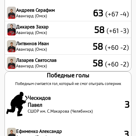
Андреев Серафим
63
(+67 -4)
Авангард (Омск)
Дикарев Захар
58
(+61 -3)
Авангард (Омск)
Литвинов Иван
58
(+60 -2)
Авангард (Омск)
Лазарев Святослав
58
(+60 -2)
Авангард (Омск)
Победные голы
Победным считается гол, который не смог отыграть соперник
Ческидов
3
Павел
СШОР им. С.Макарова (Челябинск)
Ефименко Александр
3