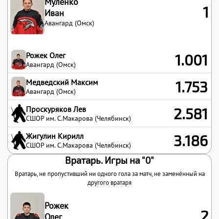
Муленко
1
Иван
Авангард (Омск)
Рожек Олег
1.001
Авангард (Омск)
Медведский Максим
1.753
Авангард (Омск)
Проскуряков Лев
2.581
СШОР им. С.Макарова (Челябинск)
Жигулин Кирилл
3.186
СШОР им. С.Макарова (Челябинск)
Вратарь. Игры на "0"
Вратарь, не пропустивший ни одного гола за матч, не заменённый на
другого вратаря
Рожек
2
Олег