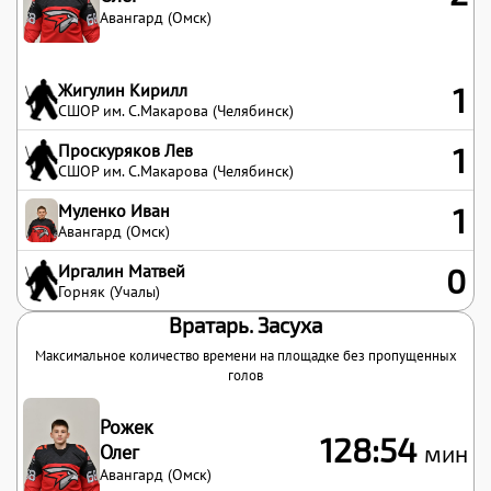
Авангард (Омск)
Жигулин Кирилл
1
СШОР им. С.Макарова (Челябинск)
Проскуряков Лев
1
СШОР им. С.Макарова (Челябинск)
Муленко Иван
1
Авангард (Омск)
Иргалин Матвей
0
Горняк (Учалы)
Вратарь. Засуха
Максимальное количество времени на площадке без пропущенных
голов
Рожек
128:54
Олег
мин
Авангард (Омск)