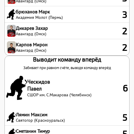
Авангард (Омск)
Брюханов Марк
3
Академия Молот (Пермь)
Дикарев Захар
2
Авангард (Омск)
Карпов Мирон
2
Авангард (Омск)
Выводит команду вперёд
Забивает при равном счёте, выводя команду вперёд
Ческидов
6
Павел
СШОР им. С.Макарова (Челябинск)
Лямин Максим
5
Святогор (Красноуральск)
Сметанин Тимур
5