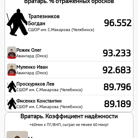
Вратарь. % отражённых бросков
Трапезников
96.552
Богдан
СШОР им. С.Макарова (Челябинск)
Рожек Олег
93.233
Авангард (Омск)
Муленко Иван
92.683
Авангард (Омск)
Проскуряков Лев
89.796
СШОР им. С.Макарова (Челябинск)
Фисенко Константин
89.189
СШОР им. С.Макарова (Челябинск)
Вратарь. Коэффициент надёжности
=60мин x
ПГ
/
ВНП
, сыграл не менее 60 минут