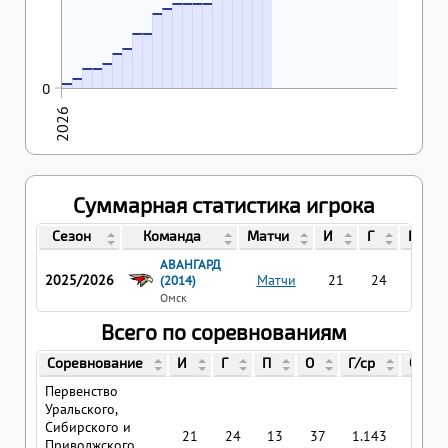
21.02.2026
11
11
08.02.2026
07.02.2026
8
24.01.2026
25.01.2026
7
18.01.2026
5
17.01.2026
4
4
2
1
0
2026
Суммарная статистика игрока
Сезон
Команда
Матчи
И
Г
П
АВАНГАРД
2025/2026
Матчи
21
24
13
(2014)
Омск
Всего по соревнованиям
Соревнование
И
Г
П
О
Г/ср
О/ср
Первенство
Уральского,
Сибирского и
21
24
13
37
1.143
1.76
Приволжского