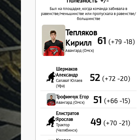
Полезность "+/-"
Был на площадке, когда команда забивала в
равенстве/меньшинстве или пропускала в равенстве/
большинстве
Тепляков
61
(+79 -18)
Кирилл
Авангард (Омск)
Шермаков
52
Александр
(+72 -20)
Салават Юлаев
(Уфа)
Трофимчук Егор
51
(+66 -15)
Авангард (Омск)
Елистратов
49
Ярослав
(+70 -21)
Трактор
(Челябинск)