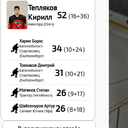
Тепляков
52
(16+36)
Кирилл
Авангард (Омск)
Харин Борис
34
Автомобилист-
(10+24)
Спартаковец
(Екатеринбург)
Токмаков Дмитрий
31
Автомобилист-
(10+21)
Спартаковец
(Екатеринбург)
Матвеев Степан
26
(9+17)
Трактор (Челябинск)
Шайхенуров Артур
26
(8+18)
Салават Юлаев (Уфа)