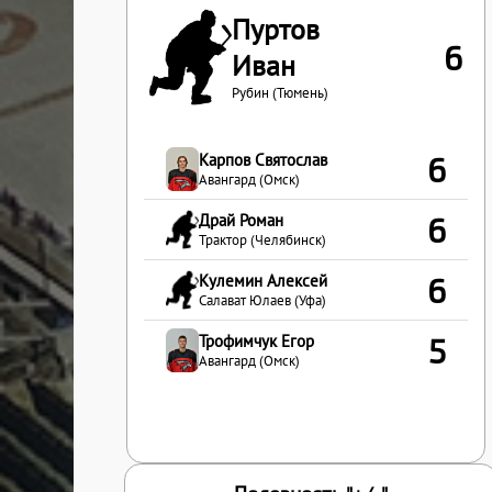
Пуртов
6
Иван
Рубин (Тюмень)
Карпов Святослав
6
Авангард (Омск)
Драй Роман
6
Трактор (Челябинск)
Кулемин Алексей
6
Салават Юлаев (Уфа)
Трофимчук Егор
5
Авангард (Омск)