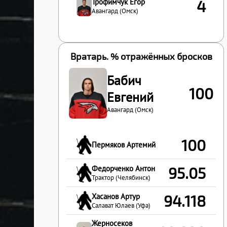
Трофимчук Егор
4
Авангард (Омск)
Вратарь. % отражённых бросков
Бабич
100
Евгений
Авангард (Омск)
100
Пермяков Артемий
Федорченко Антон
95.05
Трактор (Челябинск)
Хасанов Артур
94.118
Салават Юлаев (Уфа)
Жерносеков