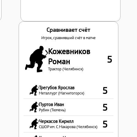
Сравнивает счёт
Игрок, сравнявший счёт в матче
Кожевников
5
Роман
Трактор (Челябинск)
Трегубов Ярослав
5
Металлург (Магнитогорск)
Пуртов Иван
5
Рубин (Тюмень)
Черкасов Кирилл
5
СШОР им. С.Макарова (Челябинск)