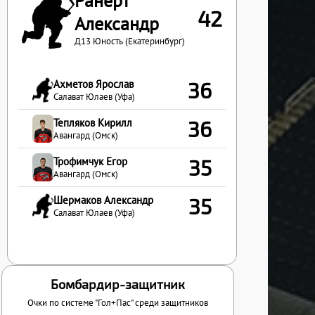
Ранерт
42
Александр
Д13 Юность (Екатеринбург)
Ахметов Ярослав
36
Салават Юлаев (Уфа)
Тепляков Кирилл
36
Авангард (Омск)
Трофимчук Егор
35
Авангард (Омск)
Шермаков Александр
35
Салават Юлаев (Уфа)
Бомбардир-защитник
Очки по системе "Гол+Пас" среди защитников