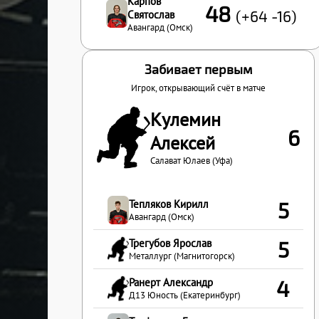
Карпов
48
(+64 -16)
Святослав
Авангард (Омск)
Забивает первым
Игрок, открывающий счёт в матче
Кулемин
6
Алексей
Салават Юлаев (Уфа)
Тепляков Кирилл
5
Авангард (Омск)
Трегубов Ярослав
5
Металлург (Магнитогорск)
Ранерт Александр
4
Д13 Юность (Екатеринбург)