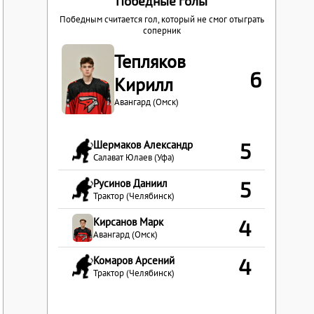
Победные голы
Победным считается гол, который не смог отыграть
соперник
Тепляков
6
Кирилл
Авангард (Омск)
Шермаков Александр
5
Салават Юлаев (Уфа)
Русинов Даниил
5
Трактор (Челябинск)
Кирсанов Марк
4
Авангард (Омск)
Комаров Арсений
4
Трактор (Челябинск)