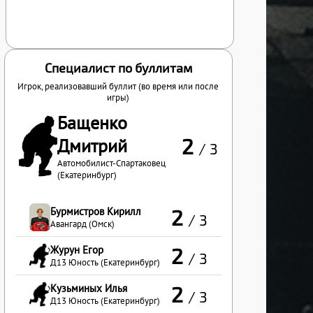
Специалист по буллитам
Игрок, реализовавший буллит (во время или после
игры)
Бащенко
2
Дмитрий
/ 3
Автомобилист-Спартаковец
(Екатеринбург)
Бурмистров Кирилл
2
/ 3
Авангард (Омск)
Журун Егор
2
/ 3
Д13 Юность (Екатеринбург)
Кузьминых Илья
2
/ 3
Д13 Юность (Екатеринбург)