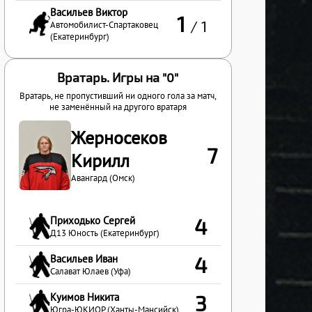
Васильев Виктор
1
/ 1
Автомобилист-Спартаковец
(Екатеринбург)
Вратарь. Игры на "0"
Вратарь, не пропустивший ни одного гола за матч,
не заменённый на другого вратаря
Жерносеков
7
Кирилл
Авангард (Омск)
Приходько Сергей
4
Д13 Юность (Екатеринбург)
Васильев Иван
4
Салават Юлаев (Уфа)
Куимов Никита
3
Югра-ЮКИОР (Ханты-Мансийск)