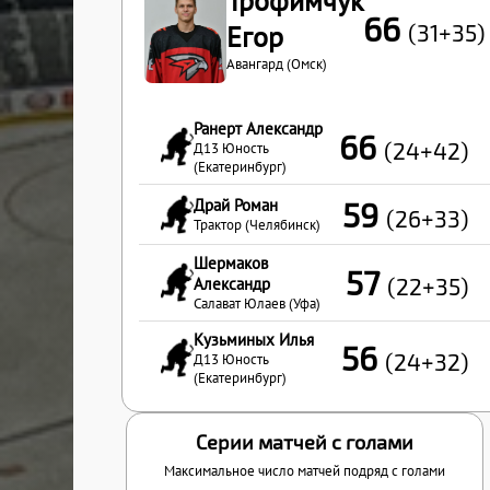
Трофимчук
66
(31+35)
Егор
Авангард (Омск)
Ранерт Александр
66
(24+42)
Д13 Юность
(Екатеринбург)
Драй Роман
59
(26+33)
Трактор (Челябинск)
Шермаков
57
(22+35)
Александр
Салават Юлаев (Уфа)
Кузьминых Илья
56
(24+32)
Д13 Юность
(Екатеринбург)
Серии матчей с голами
Максимальное число матчей подряд с голами