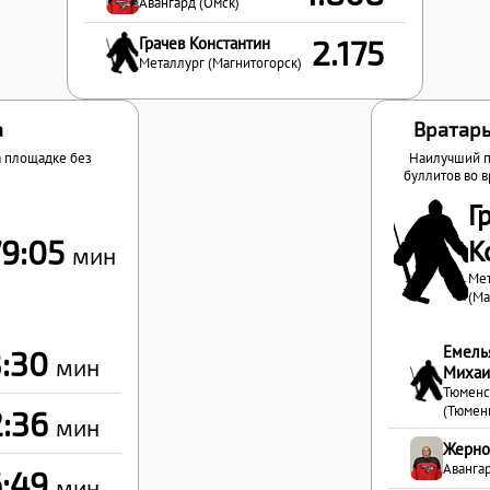
Авангард (Омск)
Грачев Константин
2.175
Металлург (Магнитогорск)
а
Вратарь
а площадке без
Наилучший п
буллитов во в
Г
79:05
К
мин
Ме
(Ма
Емель
3:30
мин
Михаи
Тюменс
(Тюмен
2:36
мин
Жерно
Авангар
6:49
мин