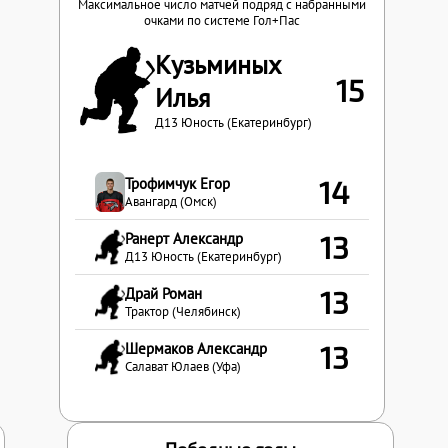
Максимальное число матчей подряд с набранными
очками по системе Гол+Пас
Кузьминых
15
Илья
Д13 Юность (Екатеринбург)
Трофимчук Егор
14
Авангард (Омск)
Ранерт Александр
13
Д13 Юность (Екатеринбург)
Драй Роман
13
Трактор (Челябинск)
Шермаков Александр
13
Салават Юлаев (Уфа)