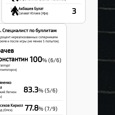
Акбашев Булат
3
Салават Юлаев (Уфа)
. Специалист по буллитам
роцент нереализованных соперниками
ремя и после игры (не менее 5 попыток)
рачев
100
онстантин
% (6/6)
таллург
гнитогорск)
яненко
83.3
л
% (5/6)
кий Легион
ь)
секов Кирилл
77.8
% (7/9)
д (Омск)