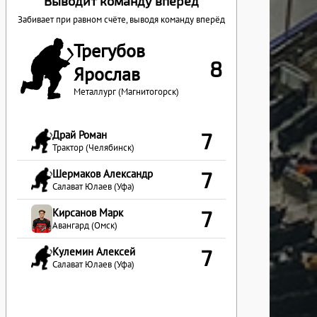
Выводит команду вперёд
Забивает при равном счёте, выводя команду вперёд
Трегубов
8
Ярослав
Металлург (Магнитогорск)
Драй Роман
7
Трактор (Челябинск)
Шермаков Александр
7
Салават Юлаев (Уфа)
Кирсанов Марк
7
Авангард (Омск)
Кулемин Алексей
7
Салават Юлаев (Уфа)