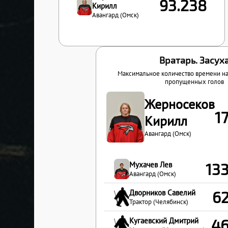
93.238
Кирилл
Авангард (Омск)
Вратарь. Засух
Максимальное количество времени н
пропущенных голов
Жерносеков
1
Кирилл
Авангард (Омск)
Мухачев Лев
13
Авангард (Омск)
Дворников Савелий
6
Трактор (Челябинск)
Кугаевский Дмитрий
4