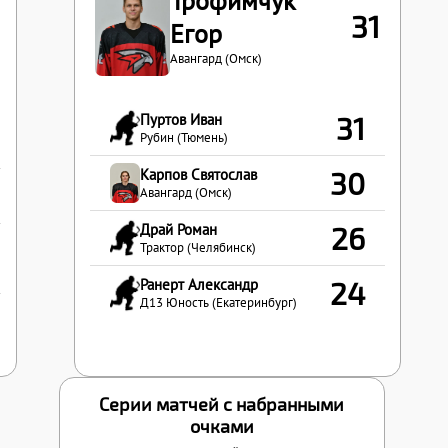
Трофимчук
31
Егор
Авангард (Омск)
Пуртов Иван
31
Рубин (Тюмень)
Карпов Святослав
30
Авангард (Омск)
Драй Роман
26
Трактор (Челябинск)
Ранерт Александр
24
Д13 Юность (Екатеринбург)
Серии матчей с набранными
очками