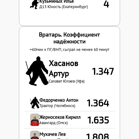
Кузьминых Илья
4
Д13 Юность (Екатеринбург)
Вратарь. Коэффициент
надёжности
=60мин x
ПГ
/
ВНП
, сыграл не менее 60 минут
Хасанов
1.347
Артур
Салават Юлаев (Уфа)
Федорченко Антон
1.364
Трактор (Челябинск)
Жерносеков Кирилл
1.635
Авангард (Омск)
Мухачев Лев
1.808