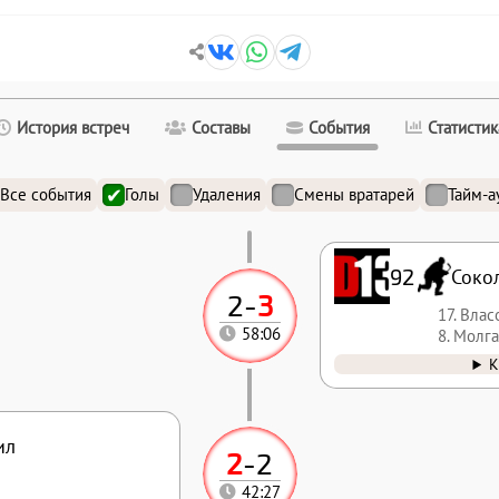
История встреч
Составы
События
Статистик
Все события
Голы
Удаления
Смены вратарей
Тайм-а
92
Соко
2
-
3
17. Вла
58:06
8. Молг
К
ил
2
-
2
42:27