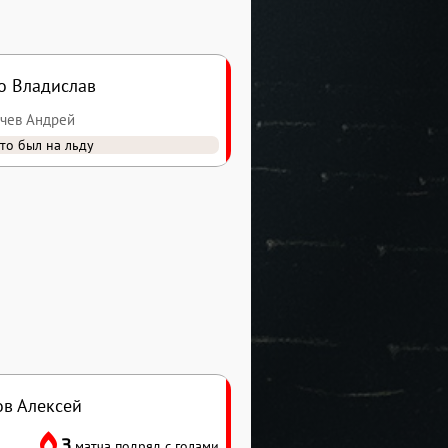
о Владислав
ачев Андрей
то был на льду
ов Алексей
3
матча подряд с голами