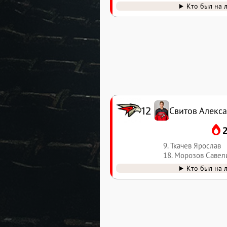
Кто был на 
12
Свитов Алекс
9. Ткачев Ярослав
18. Морозов Савел
Кто был на 