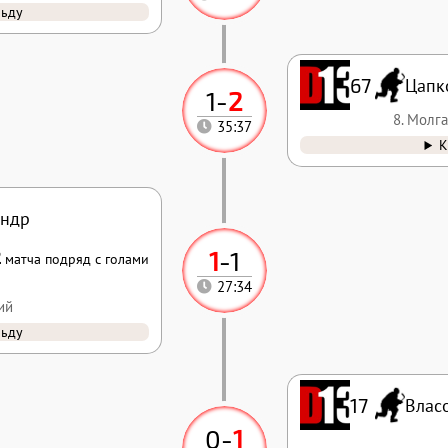
льду
67
Цапк
1
-
2
8. Молг
35:37
К
андр
1
-
1
2
матча подряд с голами
27:34
ий
льду
17
Влас
0
-
1