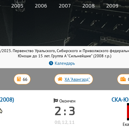
2005
2006
2007
2008
2009
/2023. Первенство Уральского, Сибирского и Приволжского федераль
Юноши до 15 лет. Группа A "Сильнейшие" (2008 г.р.)
Календарь
66
ХА "Авангард"
(2008)
СКА-Юн
Окончен
2 : 3
0:0, 1:2, 1:1
Ек