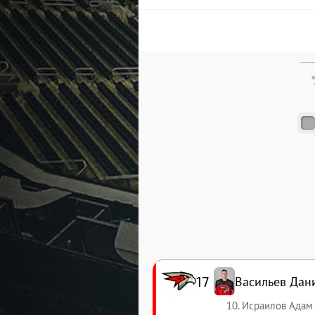
17
Васильев Дан
10. Исраилов Адам