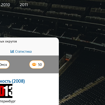
2010
2011
ных округов
Статистика
Омск
50
ость (2008)
атеринбург