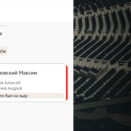
а
уты
ловский Максим
сов Алексей
ачев Андрей
то был на льду