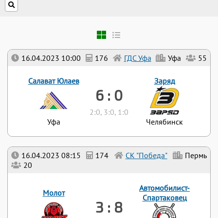
16.04.2023 10:00
176
ГДС Уфа
Уфа
55
Салават Юлаев
Заряд
6 : 0
2:0, 3:0, 1:0
Уфа
Челябинск
16.04.2023 08:15
174
СК "Победа"
Пермь
20
Автомобилист-
Молот
Спартаковец
3 : 8