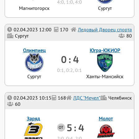
4:0, 1:0, 4:0
Магнитогорск
Сургут
02.04.2023 12:00
170
Ледовый Дворец спорта
Сургут
80
Олимпиец
Югра-ЮКИОР
0 : 4
0:1, 0:2, 0:1
Сургут
Ханты-Мансийск
02.04.2023 10:15
168
ЛДС "Мечел"
Челябинск
60
Заряд
Молот
5 : 4
ОТ
2:0, 0:4, 2:0