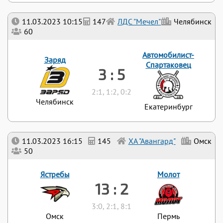
11.03.2023 10:15
147
ЛДС "Мечел"
Челябинск
60
Автомобилист-
Заряд
Спартаковец
3 : 5
2:1, 1:2, 0:2
Челябинск
Екатеринбург
11.03.2023 16:15
145
ХА "Авангард"
Омск
50
Ястребы
Молот
13 : 2
3:0, 2:1, 8:1
Омск
Пермь