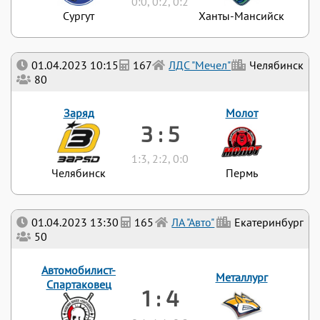
0:0, 0:2, 0:2
Сургут
Ханты-Мансийск
01.04.2023 10:15
167
ЛДС "Мечел"
Челябинск
80
Заряд
Молот
3 : 5
1:3, 2:2, 0:0
Челябинск
Пермь
01.04.2023 13:30
165
ЛА "Авто"
Екатеринбург
50
Автомобилист-
Металлург
Спартаковец
1 : 4