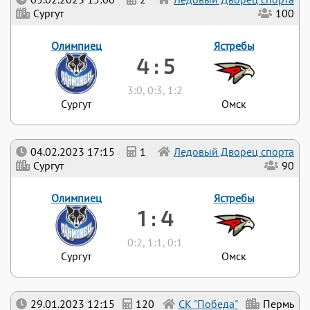
Сургут
100
Олимпиец
Ястребы
4 : 5
3:0, 0:3, 1:2
Сургут
Омск
04.02.2023 17:15
1
Ледовый Дворец спорта
Сургут
90
Олимпиец
Ястребы
1 : 4
0:2, 1:1, 0:1
Сургут
Омск
29.01.2023 12:15
120
СК "Победа"
Пермь