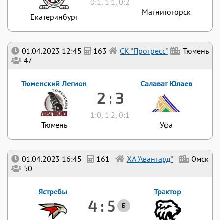
0:1, 1:1, 0:2
Магнитогорск
Екатеринбург
01.04.2023 12:45
163
СК "Прогресс"
Тюмень
47
Тюменский Легион
Салават Юлаев
2 : 3
1:0, 1:2, 0:1
Тюмень
Уфа
01.04.2023 16:45
161
ХА "Авангард"
Омск
50
Ястребы
Трактор
4 : 5
Б