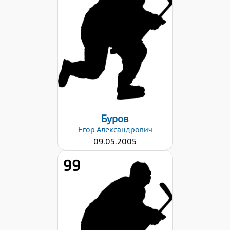
181
Вес:
86
Хват клюшки:
Левый
Дата заявки:
29.08.2022
Буров
Егор
Александрович
09.05.2005
99
Рост:
174
Вес:
58