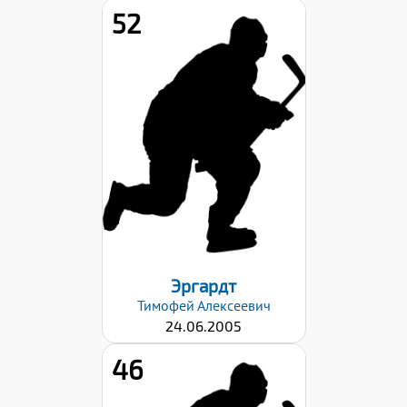
52
Рост:
181
Вес:
76
Хват клюшки:
Левый
Дата заявки:
29.08.2022
Эргардт
Тимофей
Алексеевич
24.06.2005
46
Рост: