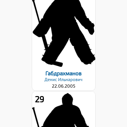
Рост:
191
Вес:
85
Хват клюшки:
Левый
Дата заявки:
29.08.2022
Габдрахманов
Денис
Ильнарович
22.06.2005
29
Рост:
186
Вес: