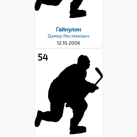
29.08.2022
Гайнулин
Дамир
Рюстямович
12.10.2006
54
Рост:
181
Вес:
64
Хват клюшки:
Левый
Дата заявки:
29.08.2022