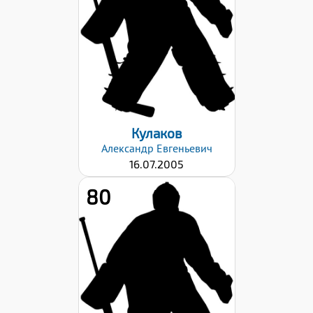
91
Хват клюшки:
Левый
Дата заявки:
29.08.2022
Кулаков
Александр
Евгеньевич
16.07.2005
80
Рост:
180
Вес:
76
Хват клюшки:
Левый