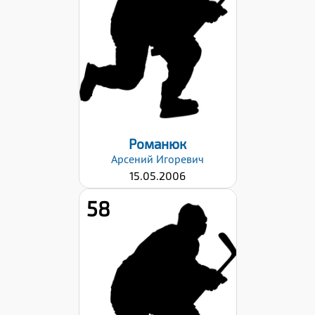
Вес:
58
Хват клюшки:
Правый
Дата заявки:
29.08.2022
Романюк
Арсений
Игоревич
15.05.2006
58
Рост:
177
Вес:
68
Хват клюшки: