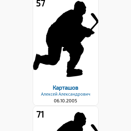
57
Рост:
185
Вес:
80
Хват клюшки:
Левый
Дата заявки:
29.08.2022
Карташов
Алексей
Александрович
06.10.2005
71
Рост: