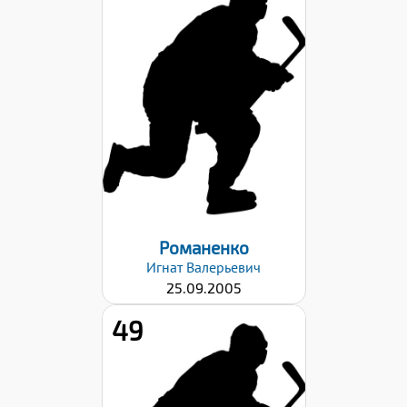
Рост:
170
Вес:
60
Хват клюшки:
Левый
Дата заявки:
29.08.2022
Романенко
Игнат
Валерьевич
25.09.2005
49
Рост:
172