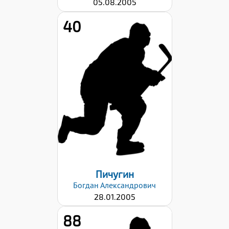
05.08.2005
40
Рост:
176
Вес:
75
Хват клюшки:
Левый
Дата заявки:
29.08.2022
Пичугин
Богдан
Александрович
28.01.2005
88