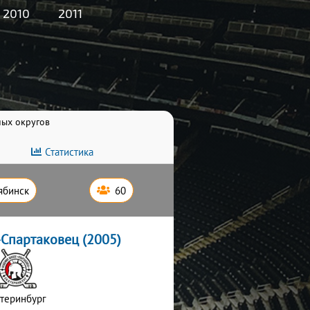
2010
2011
ных округов
Статистика
ябинск
60
Спартаковец (2005)
атеринбург