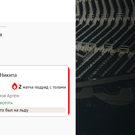
а
 Никита
2
матча подряд с голами
итов Артём
 ВОРОТА
то был на льду