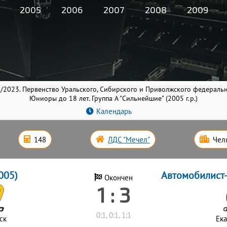
2005
2006
2007
2008
2009
/2023. Первенство Уральского, Сибирского и Приволжского федераль
Юниоры до 18 лет. Группа A "Сильнейшие" (2005 г.р.)
Календарь
148
ЛДС "Мечел"
Чел
005)
Автомобилист-
Окончен
1 : 3
0:1, 0:1, 1:1
ск
Ек