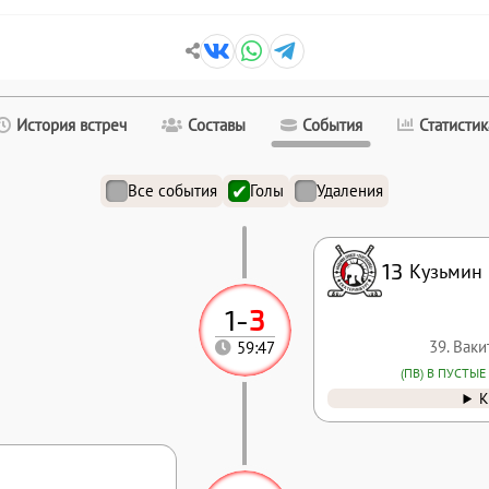
История встреч
Составы
События
Статистик
Все события
Голы
Удаления
13
Кузьмин
1
-
3
39. Вак
59:47
(ПВ) В ПУСТЫЕ
К