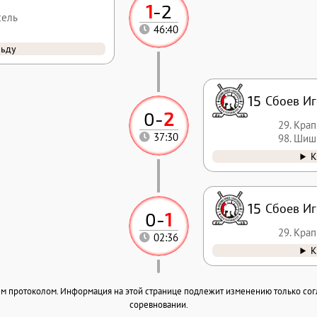
1
-
2
сель
46:40
льду
15
Сбоев Иг
0
-
2
29. Кра
37:30
98. Шиш
К
15
Сбоев Иг
0
-
1
29. Кра
02:36
К
ным протоколом. Информация на этой странице подлежит изменению только со
соревновании.