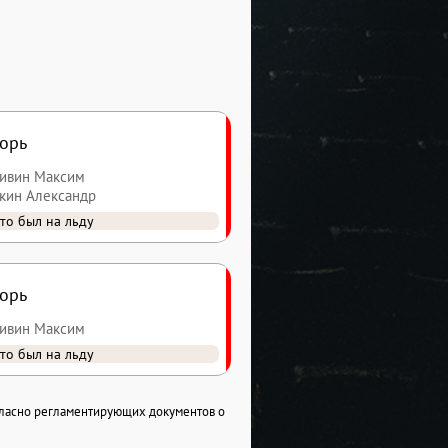
орь
пивин Максим
кин Александр
то был на льду
орь
пивин Максим
то был на льду
гласно регламентирующих документов о