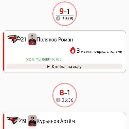
9
-
1
39:09
Поляков Роман
21
3
матча подряд с голами
(-1) В МЕНЬШИНСТВЕ
Кто был на льду
8
-
1
36:56
Курьянов Артём
19