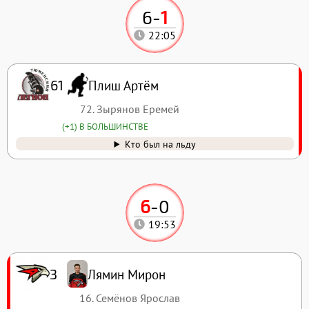
6
-
1
22:05
Плиш Артём
61
72. Зырянов Еремей
(+1) В БОЛЬШИНСТВЕ
Кто был на льду
6
-
0
19:53
Лямин Мирон
3
16. Семёнов Ярослав