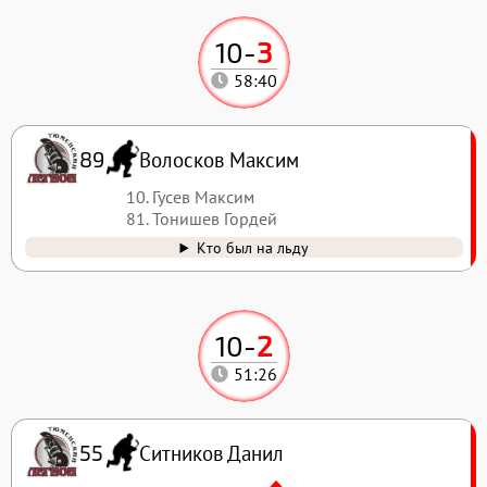
10
-
3
58:40
Волосков Максим
89
10. Гусев Максим
81. Тонишев Гордей
Кто был на льду
10
-
2
51:26
Ситников Данил
55