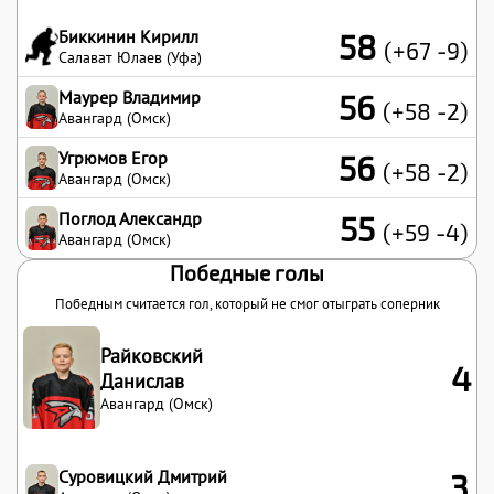
Биккинин Кирилл
58
(+67 -9)
Салават Юлаев (Уфа)
Маурер Владимир
56
(+58 -2)
Авангард (Омск)
Угрюмов Егор
56
(+58 -2)
Авангард (Омск)
Поглод Александр
55
(+59 -4)
Авангард (Омск)
Победные голы
Победным считается гол, который не смог отыграть соперник
Райковский
4
Данислав
Авангард (Омск)
Суровицкий Дмитрий
3