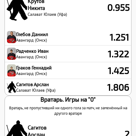
Крутов
0.955
Никита
Салават Юлаев (Уфа)
Глебов Даниил
1.251
Авангард (Омск)
Радченко Иван
1.322
Авангард (Омск)
Граков Геннадий
1.425
Авангард (Омск)
Сагитов Арслан
1.806
Салават Юлаев (Уфа)
Вратарь. Игры на "0"
Вратарь, не пропустивший ни одного гола за матч, не заменённый на
другого вратаря
Сагитов
2
Арслан