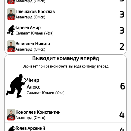
Авангард (Омск)
Плешаков Ярослав
3
Авангард (Омск)
Гареев Амир
3
Салават Юлаев (Уфа)
Вшивцев Никита
2
Авангард (Омск)
Выводит команду вперёд
Забивает при равном счёте, выводя команду вперёд
Чмир
6
Алекс
Салават Юлаев (Уфа)
Коноплев Константин
4
Авангард (Омск)
Голев Арсений
4