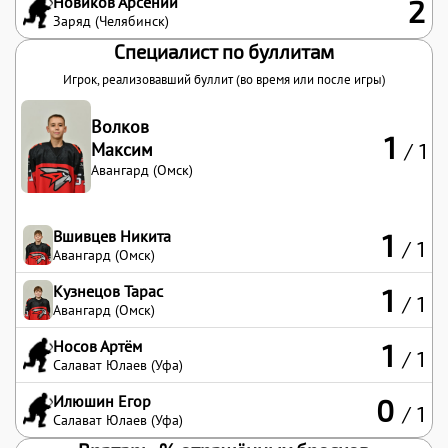
Новиков Арсений
2
Заряд (Челябинск)
Специалист по буллитам
Игрок, реализовавший буллит (во время или после игры)
Волков
1
Максим
/ 1
Авангард (Омск)
Вшивцев Никита
1
/ 1
Авангард (Омск)
Кузнецов Тарас
1
/ 1
Авангард (Омск)
Носов Артём
1
/ 1
Салават Юлаев (Уфа)
Илюшин Егор
0
/ 1
Салават Юлаев (Уфа)