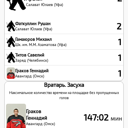
Салават Юлаев (Уфа)
Фаткуллин Рушан
2
Салават Юлаев (Уфа)
Гамаюров Михаил
1
Шк. им. М.М. Азаматова (Уфа)
Титов Савелий
1
Заряд (Челябинск)
Граков Геннадий
1
Авангард (Омск)
Вратарь. Засуха
Максимальное количество времени на площадке без пропущенных
голов
Граков
147:02
Геннадий
мин
Авангард (Омск)