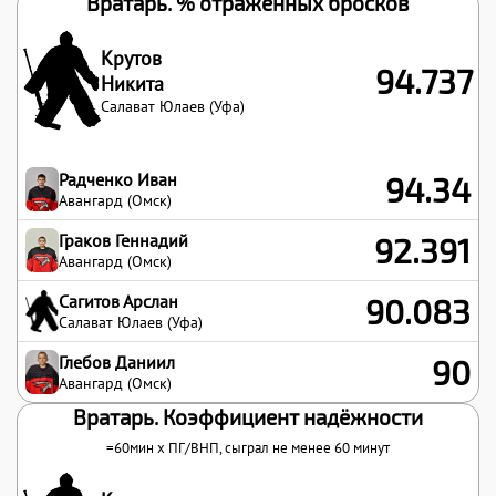
Вратарь. % отражённых бросков
Крутов
94.737
Никита
Салават Юлаев (Уфа)
Радченко Иван
94.34
Авангард (Омск)
Граков Геннадий
92.391
Авангард (Омск)
Сагитов Арслан
90.083
Салават Юлаев (Уфа)
Глебов Даниил
90
Авангард (Омск)
Вратарь. Коэффициент надёжности
=60мин x
ПГ
/
ВНП
, сыграл не менее 60 минут