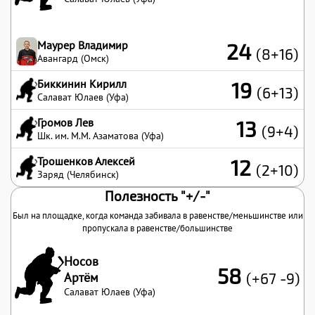
Маурер Владимир
24
(8+16)
Авангард (Омск)
Биккинин Кирилл
19
(6+13)
Салават Юлаев (Уфа)
Громов Лев
13
(9+4)
Шк. им. М.М. Азаматова (Уфа)
Трошенков Алексей
12
(2+10)
Заряд (Челябинск)
Полезность "+/-"
Был на площадке, когда команда забивала в равенстве/меньшинстве или
пропускала в равенстве/большинстве
Носов
58
Артём
(+67 -9)
Салават Юлаев (Уфа)