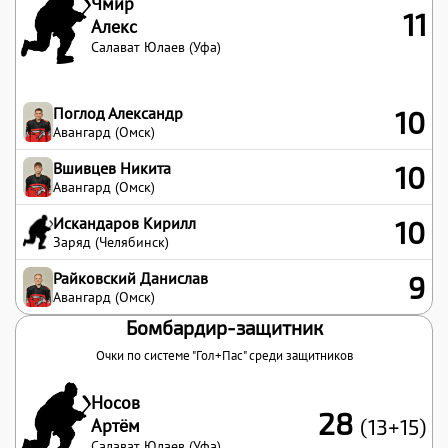
Чмир
11
Алекс
Салават Юлаев (Уфа)
Поглод Александр
10
Авангард (Омск)
Вшивцев Никита
10
Авангард (Омск)
Искандаров Кирилл
10
Заряд (Челябинск)
Райковский Данислав
9
Авангард (Омск)
Бомбардир-защитник
Очки по системе "Гол+Пас" среди защитников
Носов
28
Артём
(13+15)
Салават Юлаев (Уфа)