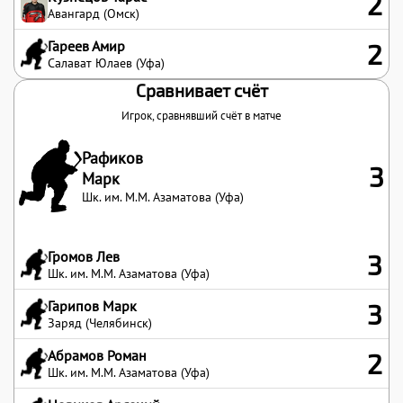
2
Авангард (Омск)
Гареев Амир
2
Салават Юлаев (Уфа)
Сравнивает счёт
Игрок, сравнявший счёт в матче
Рафиков
3
Марк
Шк. им. М.М. Азаматова (Уфа)
Громов Лев
3
Шк. им. М.М. Азаматова (Уфа)
Гарипов Марк
3
Заряд (Челябинск)
Абрамов Роман
2
Шк. им. М.М. Азаматова (Уфа)