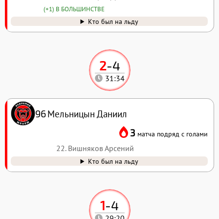
(+1) В БОЛЬШИНСТВЕ
Кто был на льду
2
-
4
31:34
Мельницын Даниил
96
3
матча подряд с голами
22. Вишняков Арсений
Кто был на льду
1
-
4
29:20