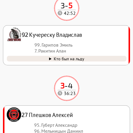
3
-
5
42:52
Кучереску Владислав
92
99. Гарипов Эмиль
7. Ракитин Алан
Кто был на льду
3
-
4
36:23
Плешков Алексей
27
95. Губерт Александр
96. Мельницын Даниил