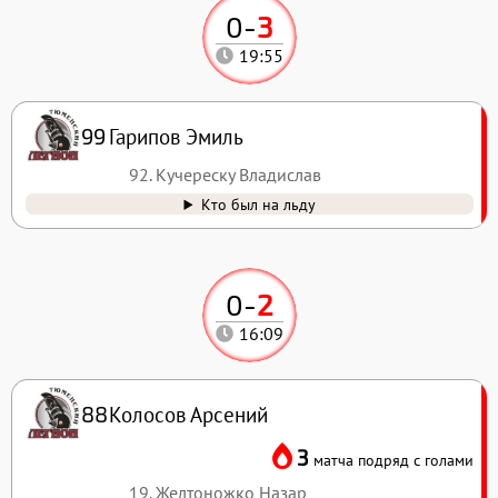
0
-
3
19:55
Гарипов Эмиль
99
92. Кучереску Владислав
Кто был на льду
0
-
2
16:09
Колосов Арсений
88
3
матча подряд с голами
19. Желтоножко Назар