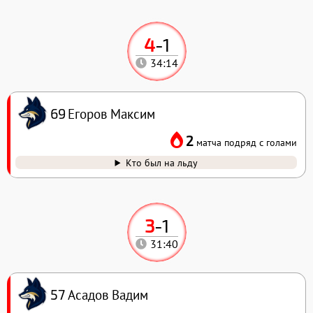
4
-
1
34:14
Егоров Максим
69
2
матча подряд с голами
Кто был на льду
3
-
1
31:40
Асадов Вадим
57