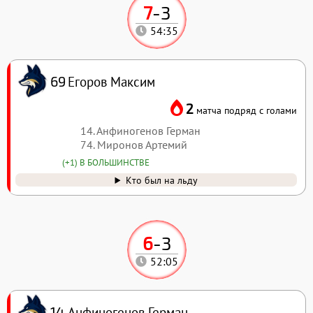
7
-
3
54:35
Егоров Максим
69
2
матча подряд с голами
14. Анфиногенов Герман
74. Миронов Артемий
(+1) В БОЛЬШИНСТВЕ
Кто был на льду
6
-
3
52:05
Анфиногенов Герман
14