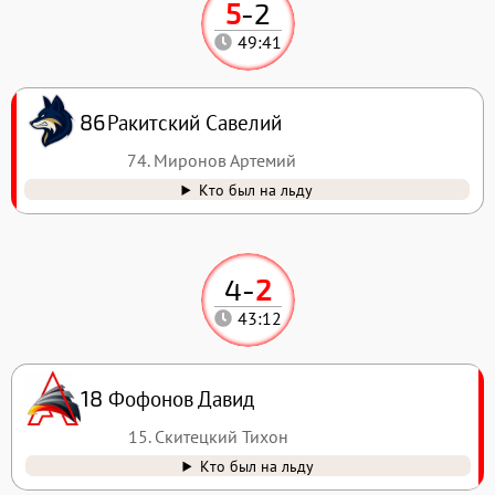
5
-
2
49:41
Ракитский Савелий
86
74. Миронов Артемий
Кто был на льду
4
-
2
43:12
Фофонов Давид
18
15. Скитецкий Тихон
Кто был на льду