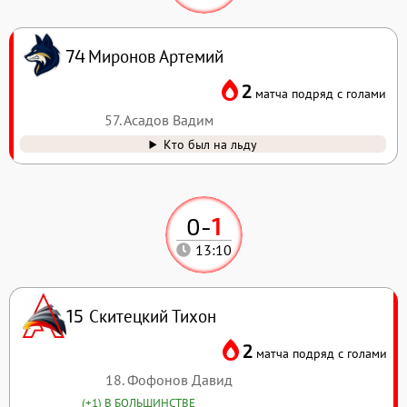
Миронов Артемий
74
2
матча подряд с голами
57. Асадов Вадим
Кто был на льду
0
-
1
13:10
Скитецкий Тихон
15
2
матча подряд с голами
18. Фофонов Давид
(+1) В БОЛЬШИНСТВЕ