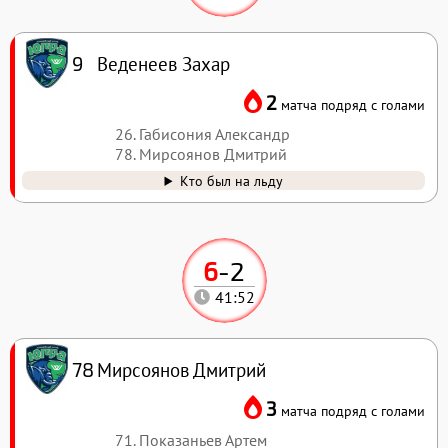
Веденеев Захар
9
2
матча подряд с голами
26. Габисония Александр
78. Мирсоянов Дмитрий
Кто был на льду
6
-
2
41:52
Мирсоянов Дмитрий
78
3
матча подряд с голами
71. Показаньев Артем