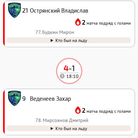
Острянский Владислав
21
2
матча подряд с голами
77. Будкин Мирон
Кто был на льду
4
-
1
18:10
Веденеев Захар
9
2
матча подряд с голами
78. Мирсоянов Дмитрий
Кто был на льду