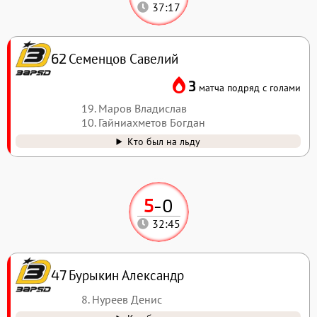
37:17
Семенцов Савелий
62
3
матча подряд с голами
19. Маров Владислав
10. Гайниахметов Богдан
Кто был на льду
5
-
0
32:45
Бурыкин Александр
47
8. Нуреев Денис