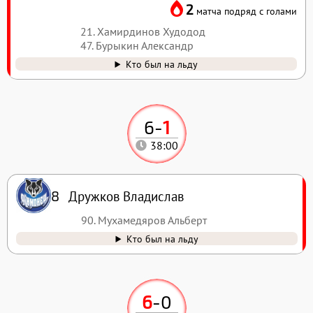
2
матча подряд с голами
21. Хамирдинов Худодод
47. Бурыкин Александр
Кто был на льду
6
-
1
38:00
Дружков Владислав
8
90. Мухамедяров Альберт
Кто был на льду
6
-
0