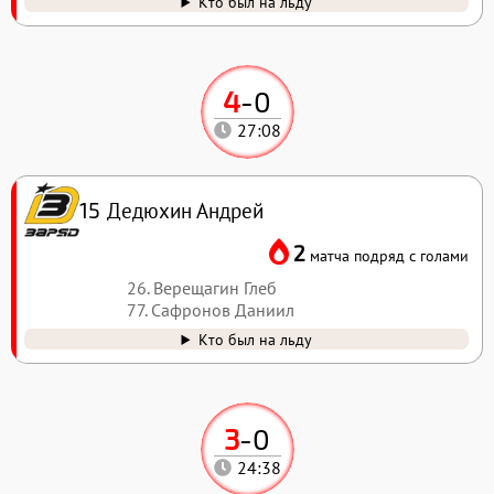
Кто был на льду
4
-
0
27:08
Дедюхин Андрей
15
2
матча подряд с голами
26. Верещагин Глеб
77. Сафронов Даниил
Кто был на льду
3
-
0
24:38