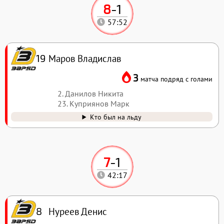
8
-
1
57:52
Маров Владислав
19
3
матча подряд с голами
2. Данилов Никита
23. Куприянов Марк
Кто был на льду
7
-
1
42:17
Нуреев Денис
8