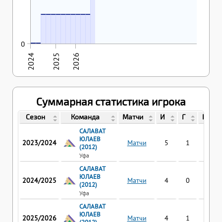
1
1
1
1
1
1
1
1
1
1
02.04.2024
03.04.2024
0
0
0
2024
2025
2026
Суммарная статистика игрока
Сезон
Команда
Матчи
И
Г
П
САЛАВАТ
ЮЛАЕВ
2023/2024
Матчи
5
1
4
(2012)
Уфа
САЛАВАТ
ЮЛАЕВ
2024/2025
Матчи
4
0
0
(2012)
Уфа
САЛАВАТ
ЮЛАЕВ
2025/2026
Матчи
4
1
0