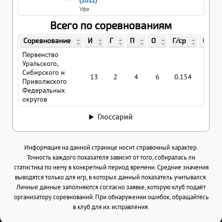
(2012)
Уфа
Всего по соревнованиям
Соревнование
И
Г
П
О
Г/ср
О/ср
Первенство
Уральского,
Сибирского и
13
2
4
6
0.154
0.46
Приволжского
Федеральных
округов
Глоссарий
Информация на данной странице носит справочный характер.
Точность каждого показателя зависит от того, собиралась ли
статистика по нему в конкретный период времени. Средние значения
выводятся только для игр, в которых данный показатель учитывался.
Личные данные заполняются согласно заявке, которую клуб подаёт
организатору соревнований. При обнаружении ошибок, обращайтесь
в клуб для их исправления.